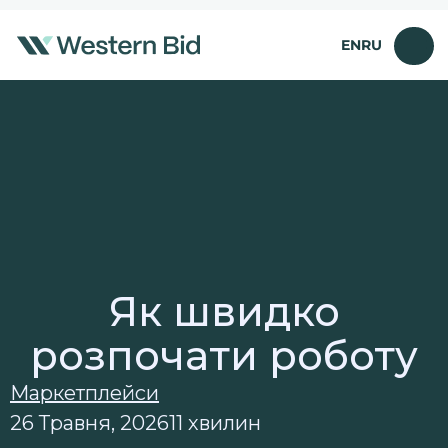
Перейти
до
EN
RU
вмісту
Як швидко
розпочати роботу
Маркетплейси
26 Травня, 2026
11 хвилин