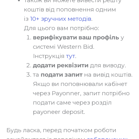
Також ви можете вивести решту
коштів від поповнення одним
із
10+ зручних методів
.
Для цього вам потрібно:
верифікувати ваш профіль
у
системі Western Bid.
Інструкція
тут
.
додати реквізити
для виводу.
та
подати запит
на вивід коштів.
Якщо ви поповнювали кабінет
через Payonner, запит потрібно
подати саме через розділ
payoneer deposit.‍
Будь ласка, перед початком роботи