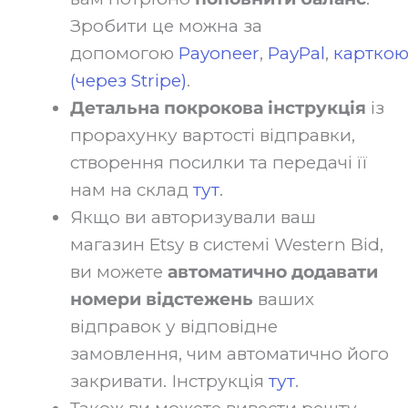
Зробити це можна за
допомогою
Payoneer
,
PayPal
,
картко
(через Stripe)
.‍
Детальна покрокова інструкція
із
прорахунку вартості відправки,
створення посилки та передачі її
нам на склад
тут
.‍
Якщо ви авторизували ваш
магазин Etsy в системі Western Bid,
ви можете
автоматично додавати
номери відстежень
ваших
відправок у відповідне
замовлення, чим автоматично його
закривати. Інструкція
тут
.‍