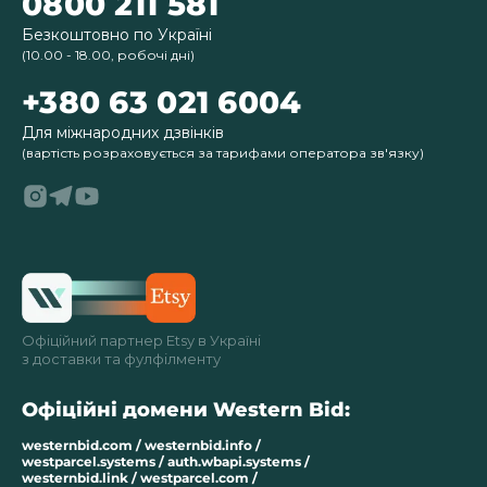
0800 211 581
Безкоштовно по Україні
(10.00 - 18.00, робочі дні)
+380 63 021 6004
Для міжнародних дзвінків
(вартість розраховується за тарифами оператора зв'язку)
Офіційний партнер Etsy в Україні
з доставки та фулфілменту
Офіційні домени Western Bid:
westernbid.com / westernbid.info /
westparcel.systems / auth.wbapi.systems /
westernbid.link / westparcel.com /