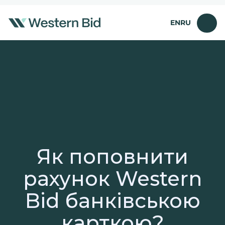
Перейти
до
EN
RU
вмісту
Як поповнити
рахунок Western
Bid банківською
карткою?