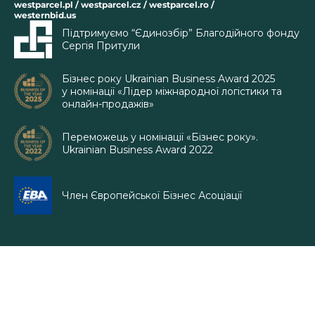
westparcel.pl / westparcel.cz / westparcel.ro /
westernbid.us
Підтримуємо “Єдинозбір” Благодійного фонду
Сергія Притули
Бізнес року Ukrainian Business Award 2025
у номінації «Лідер міжнародної логістики та
онлайн-продажів»
Переможець у номінації «Бізнес року».
Ukrainian Business Award 2022
Член Європейської Бізнес Асоціації
© 2001–2026 Western Bid, Inc. Усі права захищено. Назви інших компаній
та їх логотипи є товарними знаками їх законних власників і
використовуються лише в інформаційних цілях.
Правила та терміни
Privacy policy
by Agile Alpaca