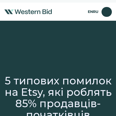
Перейти
до
EN
RU
вмісту
5 типових помилок
на Etsy, які роблять
85% продавців-
початківців