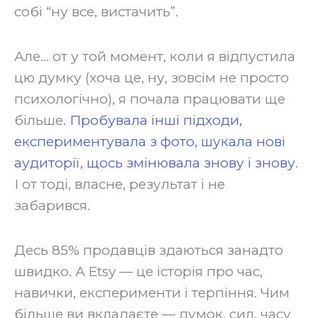
собі “ну все, вистачить”.
Але… от у той момент, коли я відпустила
цю думку (хоча це, ну, зовсім не просто
психологічно), я почала працювати ще
більше
. Пробувала інші підходи,
експериментувала з фото, шукала нові
аудиторії, щось змінювала знову і знову
.
І от тоді, власне, результат і не
забарився.
Десь 85% продавців здаються занадто
швидко. А Etsy — це історія про час,
навички, експерименти і терпіння. Чим
більше ви вкладаєте — думок, сил, часу