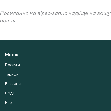
Посилання на відео-запис надійде на вашу
пошту.
Меню
Послуги
Тарифи
База знань
Події
Блог