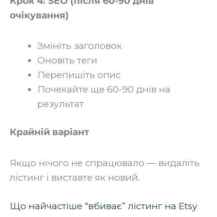
Крок 4: SEO (після 60-90 днів
очікування)
Змініть заголовок
Оновіть теги
Перепишіть опис
Почекайте ще 60-90 днів на
результат‍
Крайній варіант
Якщо нічого не спрацювало — видаліть
лістинг і виставте як новий.
Що найчастіше “вбиває” лістинг на Etsy