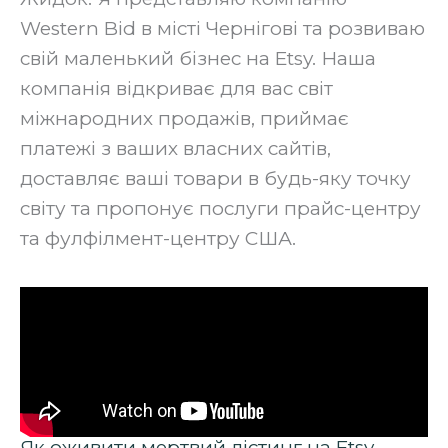
Western Bid в місті Чернігові та розвиваю
свій маленький бізнес на Etsy. Наша
компанія відкриває для вас світ
міжнародних продажів, приймає
платежі з ваших власних сайтів,
доставляє ваші товари в будь-яку точку
світу та пропонує послуги прайс-центру
та фулфілмент-центру США.
Як оживити мертвий лістинг на Etsy