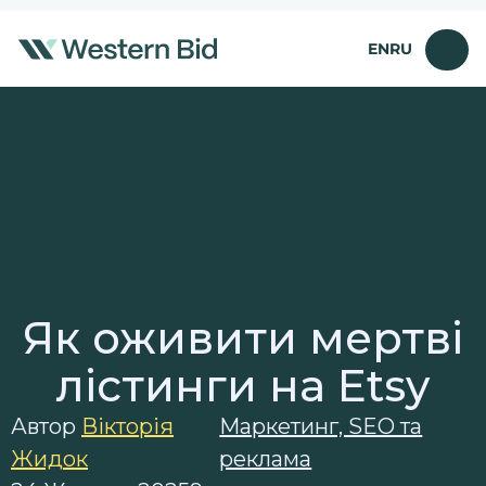
Перейти
до
EN
RU
вмісту
Як оживити мертві
лістинги на Etsy
Автор
Вікторія
Маркетинг, SEO та
Жидок
реклама