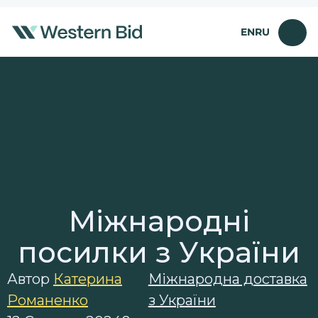
Перейти
до
EN
RU
вмісту
Міжнародні
посилки з України
Автор
Катерина
Міжнародна доставка
Романенко
з України