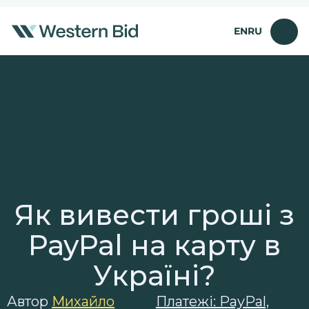
Перейти
до
EN
RU
вмісту
Як вивести гроші з
PayPal на карту в
Україні?
Автор
Михайло
Платежі: PayPal,