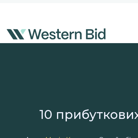
Перейти
до
вмісту
10 прибуткови