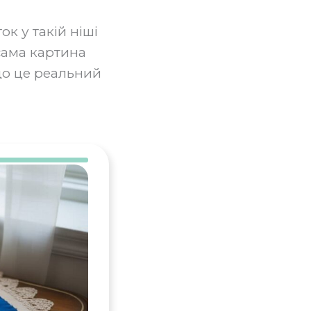
ок у такій ніші
 сама картина
що це реальний