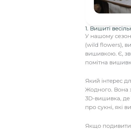
1. Вишиті весіл
У нашому сезоні
(wild flowers),
вишивкою. Є, зв
помітна вишивк
‍Який інтерес д
Жодного. Вона 
3D-вишивка, де 
про сукні, які 
‍Якщо подивитис