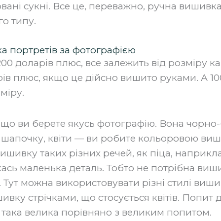
овані сукні. Все це, переважно, ручна вишивк
го типу.
ка портретів за фотографією
200 доларів плюс, все залежить від розміру к
ів плюс, якщо це дійсно вишито руками. А 1
міру.
, що ви берете якусь фотографію. Вона чорно-б
, шапочку, квіти — ви робите кольоровою ви
ишивку таких різних речей, як піца, наприкл
ась маленька деталь. Тобто не потрібна виши
 Тут можна використовувати різні стилі виши
вку стрічками, що стосується квітів. Попит 
 така велика порівняно з великим попитом.