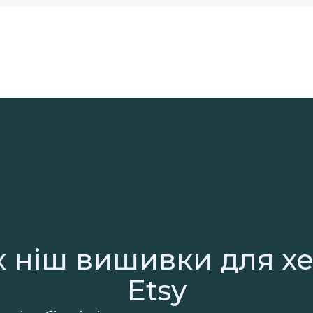
х ніш вишивки для х
Etsy