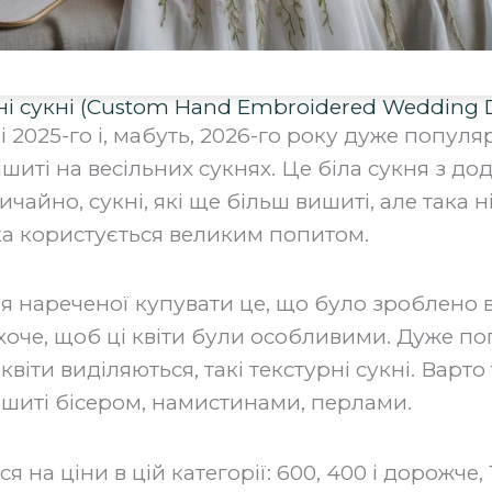
ьні сукні (Custom Hand Embroidered Wedding D
 2025-го і, мабуть, 2026-го року дуже популяр
 вишиті на весільних сукнях. Це біла сукня з д
ичайно, сукні, які ще більш вишиті, але така н
а користується великим попитом.
ля нареченої купувати це, що було зроблено в
хоче, щоб ці квіти були особливими. Дуже п
квіти виділяються, такі текстурні сукні. Варто
вишиті бісером, намистинами, перлами.
я на ціни в цій категорії: 600, 400 і дорожче,