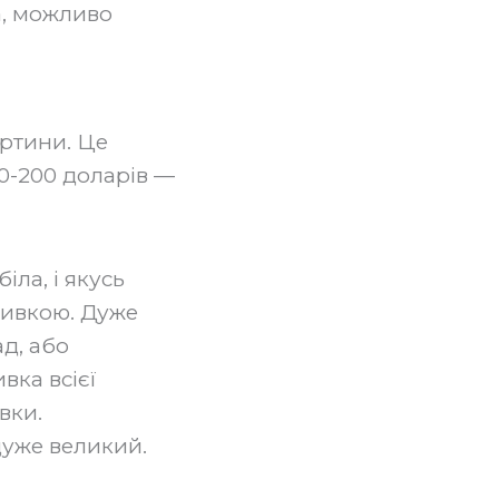
а, можливо
артини. Це
00-200 доларів —
іла, і якусь
шивкою. Дуже
ад, або
вка всієї
вки.
дуже великий.