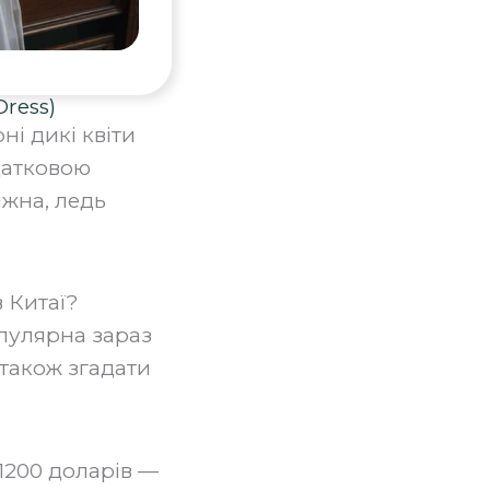
ress)
ні дикі квіти
одатковою
іжна, ледь
 Китаї?
опулярна зараз
 також згадати
 1200 доларів —