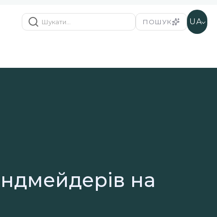
UA
ПОШУК
ендмейдерів на