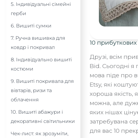
5. Індивідуальні сімейні
герби
6. Вишиті сумки
7. Ручна вишивка для
10 прибуткових
ковдр і покривал
Друзі, всім при
8. Індивідуально вишиті
Bid. Сьогодні я
костюми
мова піде про 
9. Вишиті покривала для
Etsy, які кошту
вівтарів, ризи та
хороша якість, 
облачення
можна, але дуж
яких нішах ціну
10. Вишиті абажури і
затребувана сер
декоративні світильники ‍
для вас 10 пре
Чек-лист: як зрозуміти,