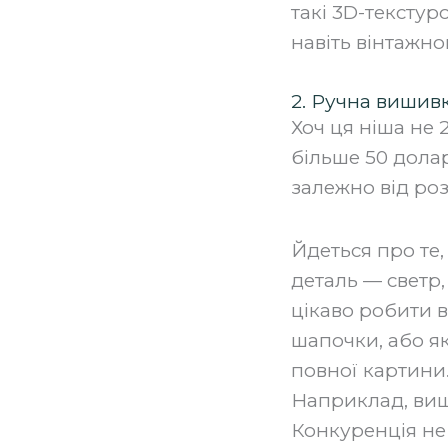
такі 3D-текстур
навіть вінтажно
2. Ручна вишив
Хоч ця ніша не 
більше 50 долар
залежно від роз
‍Йдеться про те
деталь — светр
цікаво робити в
шапочки, або як
повної картини.
Наприклад, виши
Конкуренція не