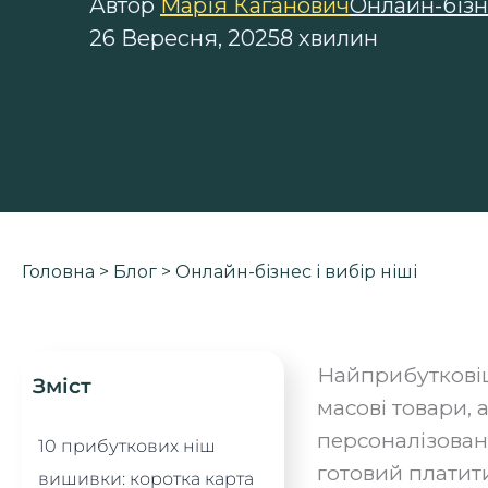
Автор
Марія Каганович
Онлайн-бізне
26 Вересня, 2025
8 хвилин
Головна
>
Блог
>
Онлайн-бізнес і вибір ніші
Найприбутковіші
Зміст
масові товари, 
персоналізован
10 прибуткових ніш
готовий платити
вишивки: коротка карта