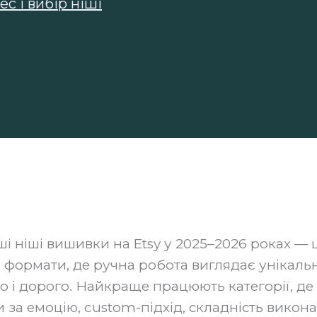
с і вибір ніші
 ніші вишивки на Etsy у 2025–2026 роках — ц
а формати, де ручна робота виглядає унікаль
о і дорого. Найкраще працюють категорії, де
 за емоцію, custom-підхід, складність виконан