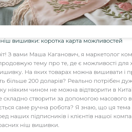
 ніш вишивки: коротка карта можливостей
віт! З вами Маша Каганович, я маркетолог ком
 продовжую тему про те, де є можливості для 
вишивку. На яких товарах можна вишивати і 
ють більше 200 доларів? Реально потрібен ду
яку ніяким чином не можна відтворити в Кита
е складно створити за допомогою масового 
ється саме ручна робота? Я знаю, що ця тема
ед наших підписників і клієнтів нашої компа
красних ніш вишивки.