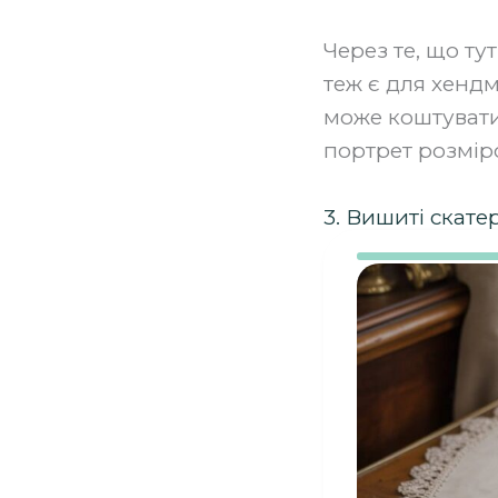
‍Через те, що т
теж є для хендм
може коштувати
портрет розміро
3. Вишиті скате