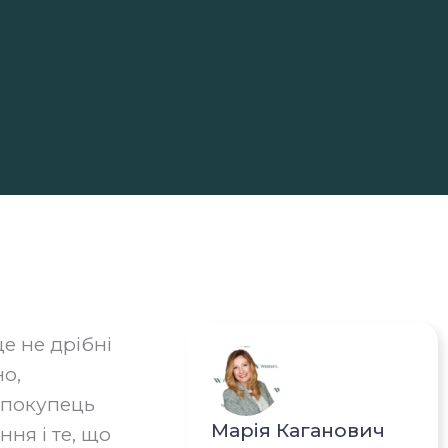
е не дрібні
но,
 покупець
Марія Каганович
ня і те, що