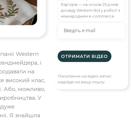
бар’єрів — на основі 25 років
досвіду Western Bid у роботі з
міжнародним e-commerce.
панії Western
хендмейдера, і
продавати на
Посилання на відео-запис
же високий клас,
надійде на вашу пошту.
ї. Або, можливо,
виробництва. У
 дуже
нії. Я знайшла