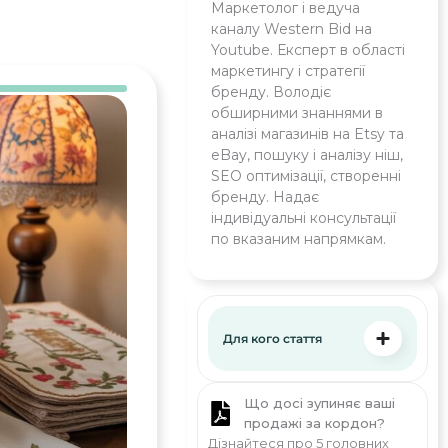
Маркетолог і ведуча
каналу Western Bid на
Youtube. Експерт в області
маркетингу і стратегії
бренду. Володіє
обширними знаннями в
аналізі магазинів на Etsy та
eBay, пошуку і аналізу ніш,
SEO оптимізації, створенні
бренду. Надає
індивідуальні консультації
по вказаним напрямкам.
Для кого стаття
Що досі зупиняє ваші
продажі за кордон?
Дізнайтеся про 5 головних