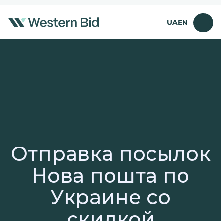
Перейти
к
UA
EN
содержимому
Отправка посылок
Нова пошта по
Украине со
скидкой