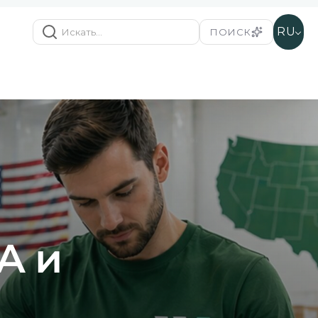
RU
ПОИСК
А и