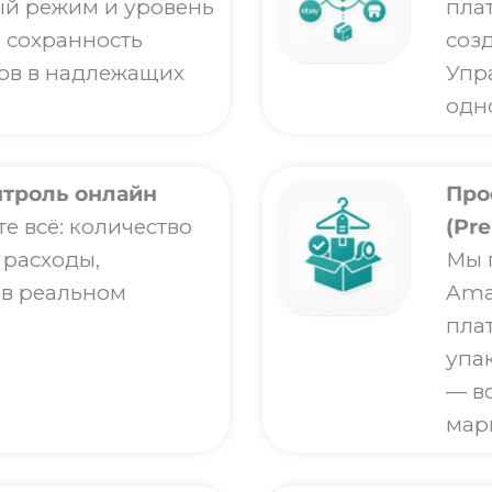
й режим и уровень
пла
 сохранность
соз
лов в надлежащих
Упр
одн
нтроль онлайн
Про
е всё: количество
(Pre
 расходы,
Мы 
 в реальном
Amaz
пла
упа
— в
мар