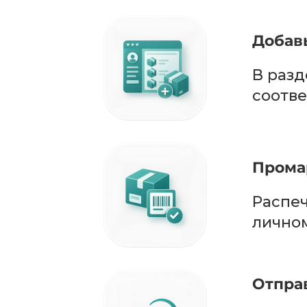
Добавь
В разд
соотве
Прома
Распеч
личном
Отправ