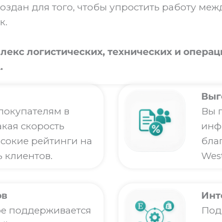
оздан для того, чтобы упростить работу ме
к.
екс логистических, технических и опера
.
Выг
покупателям в
Вы 
акая скорость
инф
ысокие рейтинги на
бла
 клиентов.
West
ов
Инт
е поддерживается
Подд