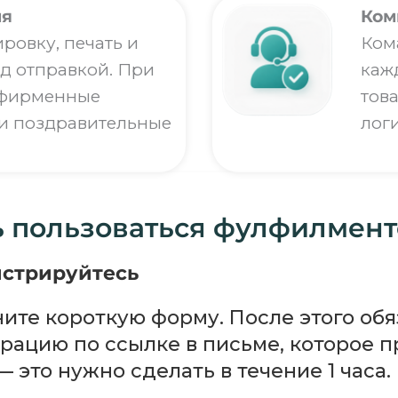
ия
Ком
ровку, печать и
Ком
д отправкой. При
каж
 фирменные
тов
 и поздравительные
лог
ь пользоваться фулфилмен
истрируйтесь
ите короткую форму. После этого об
рацию по ссылке в письме, которое 
— это нужно сделать в течение 1 часа.