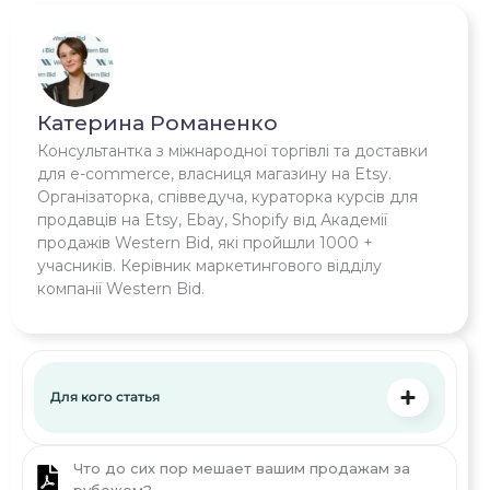
Катерина Романенко
Консультантка з міжнародної торгівлі та доставки
для e-commerce, власниця магазину на Etsy.
Організаторка, співведуча, кураторка курсів для
продавців на Etsy, Ebay, Shopify від Академії
продажів Western Bid, які пройшли 1000 +
учасників. Керівник маркетингового відділу
компанії Western Bid.
Для кого статья
Что до сих пор мешает вашим продажам за
рубежом?