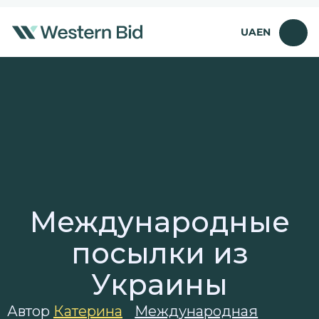
Перейти
к
UA
EN
содержимому
Международные
посылки из
Украины
Автор
Катерина
Международная