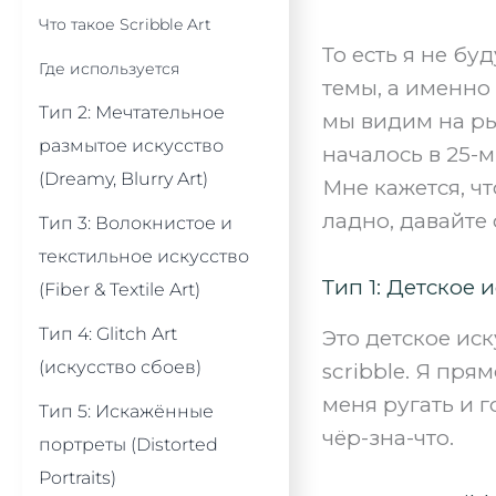
Что такое Scribble Art
То есть я не бу
Где используется
темы, а именно
Тип 2: Мечтательное
мы видим на ры
размытое искусство
началось в 25-м
(Dreamy, Blurry Art)
Мне кажется, чт
ладно, давайте 
Тип 3: Волокнистое и
текстильное искусство
Тип 1: Детское и
(Fiber & Textile Art)
Тип 4: Glitch Art
Это детское иску
(искусство сбоев)
scribble. Я пря
меня ругать и г
Тип 5: Искажённые
чёр-зна-что.
портреты (Distorted
Portraits)