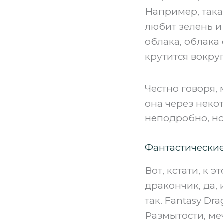
Например, така
любит зелень и 
облака, облака 
крутится вокруг
Честно говоря, 
она через некот
неподробно, но,
Фантастически
Вот, кстати, к 
дракончик, да, 
так. Fantasy Drag
Размытости, меч