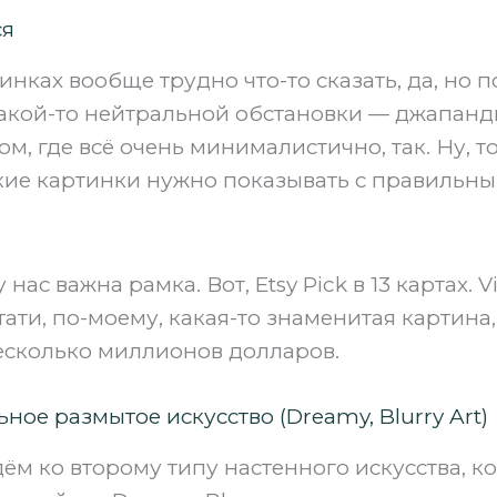
ся
тинках вообще трудно что-то сказать, да, но п
акой-то нейтральной обстановки — джапанд
, где всё очень минималистично, так. Ну, то
кие картинки нужно показывать с правильн
нас важна рамка. Вот, Etsy Pick в 13 картах. V
 кстати, по-моему, какая-то знаменитая картина
есколько миллионов долларов.
ьное размытое искусство (Dreamy, Blurry Art)
ём ко второму типу настенного искусства, к