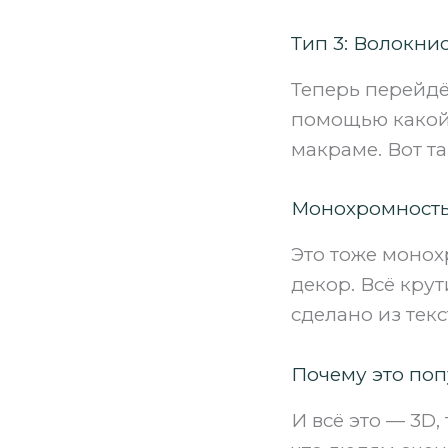
Тип 3: Волокнист
Теперь перейдё
помощью какой-
макраме. Вот т
Монохромность
Это тоже монох
декор. Всё крут
сделано из текс
Почему это поп
И всё это — 3D,