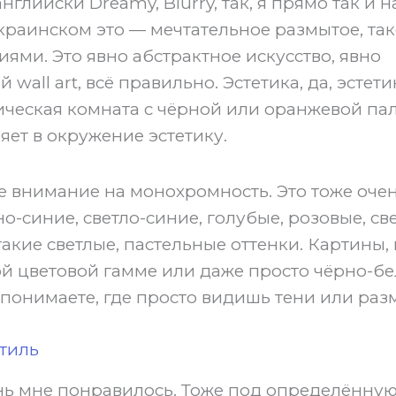
нглийски Dreamy, Blurry, так, я прямо так и н
 украинском это — мечтательное размытое, так
ями. Это явно абстрактное искусство, явно
wall art, всё правильно. Эстетика, да, эстетик
ческая комната с чёрной или оранжевой пали
яет в окружение эстетику.
е внимание на монохромность. Это тоже очен
но-синие, светло-синие, голубые, розовые, св
такие светлые, пастельные оттенки. Картины,
ой цветовой гамме или даже просто чёрно-бе
 понимаете, где просто видишь тени или ра
тиль
ень мне понравилось. Тоже под определённую