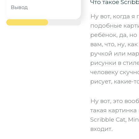
Что такое Scribb
Вывод
Ну вот, когда я
подобные карти
ребёнок, да, но
вам, что, ну, к
ручкой или марк
рисунки в стил
человеку скучно
рисует, какие-т
Ну вот, это воо
такая картинка 
Scribble Cat, Mi
входит.