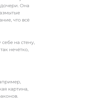
 дочери. Она
 размытые
ние, что всё
 себе на стену,
так нечётко,
Например,
кая картина,
драконов.