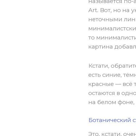
называется по-а
Art. Вот, но на
неточными лини
минималистский 
то минималисти
картина добавл
Кстати, обратит
есть синие, тём
красные — всё 
остаются в одн
на белом фоне,
Ботанический с
Это, кстати, оч