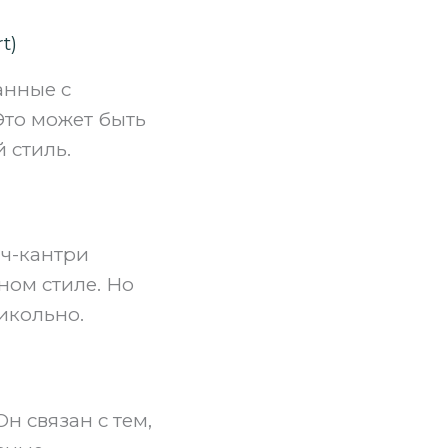
t)
анные с
Это может быть
 стиль.
нч-кантри
ном стиле. Но
рикольно.
Он связан с тем,