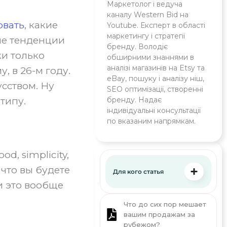
Маркетолог і ведуча
каналу Western Bid на
овать
, какие
Youtube. Експерт в області
маркетингу і стратегії
щие тенденции
бренду. Володіє
ки только
обширними знаннями в
аналізі магазинів на Etsy та
, в 26-м году.
eBay, пошуку і аналізу ніш,
усством. Ну
SEO оптимізації, створенні
бренду. Надає
типу.
індивідуальні консультації
по вказаним напрямкам.
d, simplicity,
 что вы будете
Для кого статья
 и это вообще
Что до сих пор мешает
вашим продажам за
рубежом?