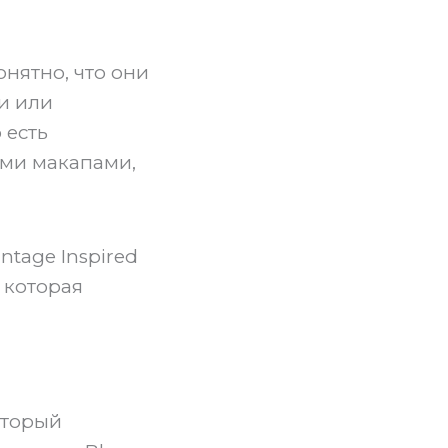
онятно, что они
и или
 есть
ыми макапами,
intage Inspired
, которая
оторый