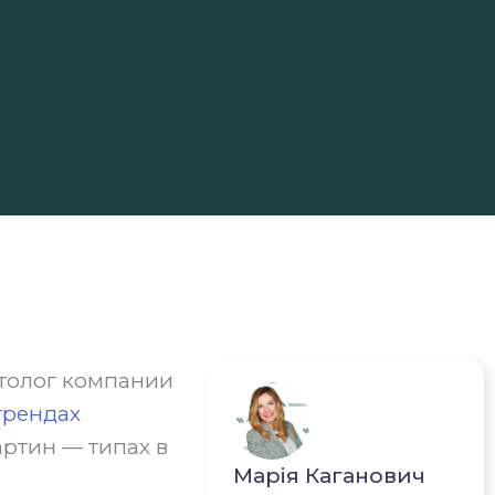
етолог компании
трендах
артин — типах в
Марія Каганович