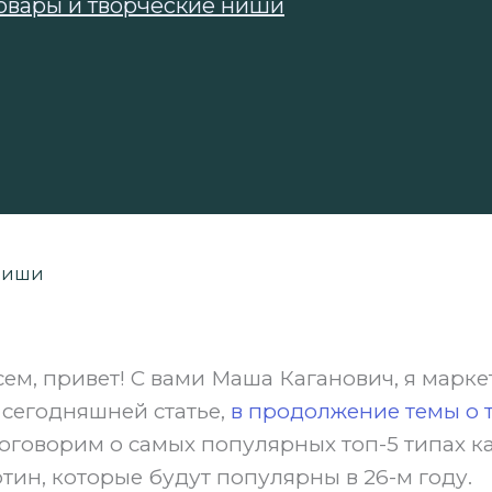
овары и творческие ниши
 ниши
ем, привет! С вами Маша Каганович, я марк
в сегодняшней статье,
в продолжение темы о 
поговорим о самых популярных топ-5 типах к
ртин, которые будут популярны в 26-м году.