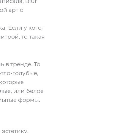
аписала, Blur
ой арт с
а. Если у кого-
трой, то такая
ь в тренде. То
етло-голубые,
 которые
лые, или белое
змытые формы.
 эстетику.