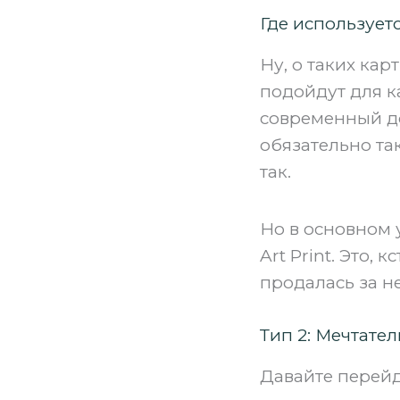
Где использует
Ну, о таких кар
подойдут для к
современный дом
обязательно та
так.
Но в основном у 
Art Print. Это,
продалась за н
Тип 2: Мечтател
Давайте перейд