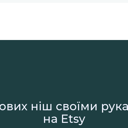
дових ніш своїми рук
на Etsy