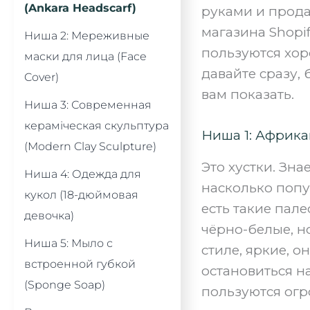
(Ankara Headscarf)
руками и прода
магазина Shopif
Ниша 2: Мереживные
пользуются хор
маски для лица (Face
давайте сразу,
Cover)
вам показать.
Ниша 3: Современная
кераміческая скульптура
Ниша 1: Африкан
(Modern Clay Sculpture)
Это хустки. Зна
Ниша 4: Одежда для
насколько попу
кукол (18-дюймовая
есть такие пал
девочка)
чёрно-белые, но
Ниша 5: Мыло с
стиле, яркие, о
встроенной губкой
остановиться на
(Sponge Soap)
пользуются огр