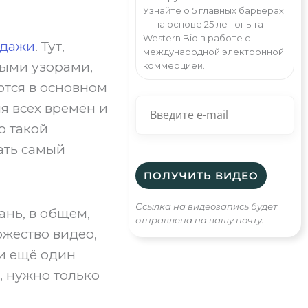
Узнайте о 5 главных барьерах
— на основе 25 лет опыта
Western Bid в работе с
одажи
. Тут,
международной электронной
выми узорами,
коммерцией.
ются в основном
ля всех времён и
о такой
зать самый
Ссылка на видеозапись будет
ань, в общем,
отправлена на вашу почту.
ожество видео,
ии ещё один
, нужно только