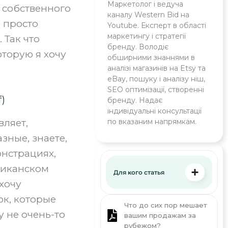
Маркетолог і ведуча
 собственного
каналу Western Bid на
е просто
Youtube. Експерт в області
маркетингу і стратегії
 Так что
бренду. Володіє
оторую я хочу
обширними знаннями в
аналізі магазинів на Etsy та
eBay, пошуку і аналізу ніш,
SEO оптимізації, створенні
)
бренду. Надає
індивідуальні консультації
по вказаним напрямкам.
вляет,
зные, знаете,
онстрациях,
фриканском
Для кого статья
 хочу
ок, которые
Что до сих пор мешает
у не очень-то
вашим продажам за
рубежом?