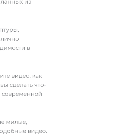
еланных из
ьптуры,
отлично
одимости в
ите видео, как
вы сделать что-
ю современной
ие милые,
подобные видео.