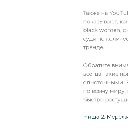
Также на YouTub
показывают, ка
black women, с
судя по количе
тренде.
Обратите внима
всегда такие яр
однотонными. Э
по всему миру, 
быстро растущи
Ниша 2: Мережи