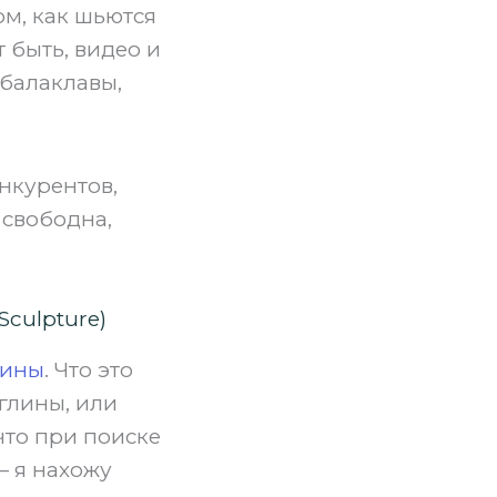
ом, как шьются
т быть, видео и
 балаклавы,
нкурентов,
 свободна,
Sculpture)
лины
. Что это
глины, или
что при поиске
— я нахожу