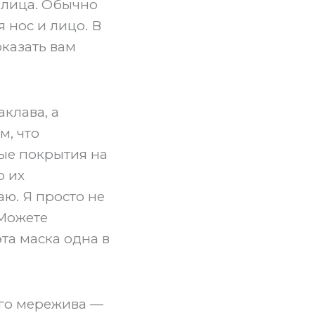
 лица. Обычно
 нос и лицо. В
оказать вам
аклава, а
м, что
ные покрытия на
о их
аю. Я просто не
 Можете
эта маска одна в
ого мережива —