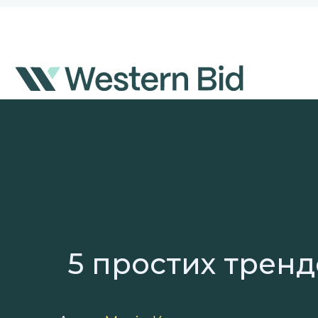
Перейти
к
содержимому
5 простих трен