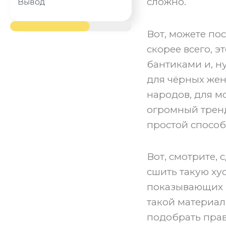
сложно.
Вывод
Вот, можете по
скорее всего, э
бантиками и, н
для чёрных женщ
народов, для м
огромный тренд.
простой способ
Вот, смотрите, 
сшить такую хус
показывающих к
такой материал
подобрать прав