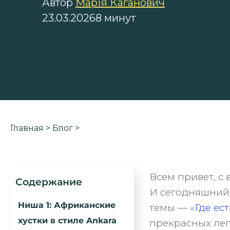
Автор
Марія Каганович
23.03.2026
8 минут
Главная
>
Блог
>
Всем привет, с
Содержание
И сегодняшний 
Ниша 1: Африканские
темы — «
Где е
хустки в стиле Ankara
прекрасных лег