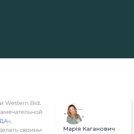
 Western Bid.
замечательной
ЙДА
«,
Марія Каганович
делать своими