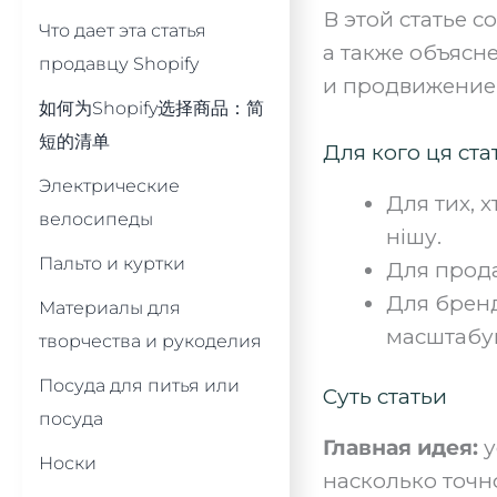
В этой статье 
Что дает эта статья
а также объясн
продавцу Shopify
и продвижение 
如何为Shopify选择商品：简
短的清单
Для кого ця ста
Электрические
Для тих, 
велосипеды
нішу.
Пальто и куртки
Для прода
Для бренд
Материалы для
масштабу
творчества и рукоделия
Посуда для питья или
Суть статьи
посуда
Главная идея:
у
Носки
насколько точн