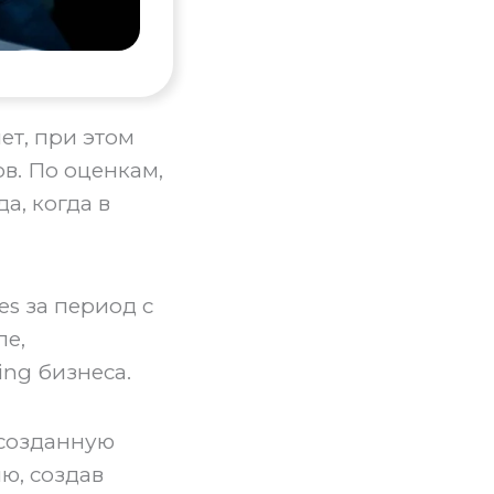
ет, при этом
в. По оценкам,
а, когда в
es за период с
пе,
ing бизнеса.
 созданную
ю, создав