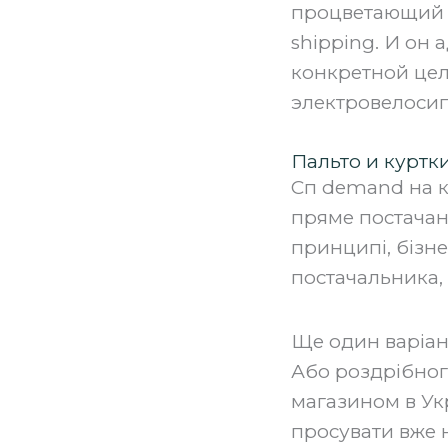
процветающий м
shipping. И он
конкретной цел
электровелосип
Пальто и куртк
Сп demand на ку
пряме постачан
принципі, бізне
постачальника,
‍Ще один варіа
Або роздрібног
магазином в Укр
просувати вже 