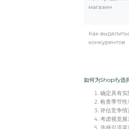
магазин
Как выделить
конкурентов
如何为Shopif
确定具有实
检查季节性
评估竞争情
考虑视觉展
选择引流渠