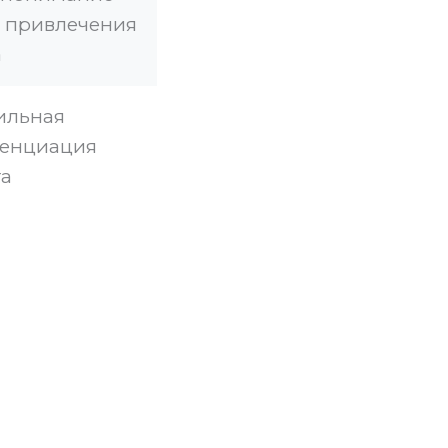
 привлечения
а
ильная
енциация
та