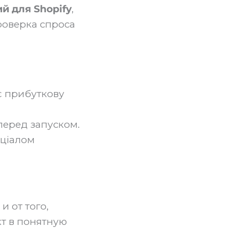
й для Shopify
,
роверка спроса
ає прибуткову
 перед запуском.
нціалом
и от того,
кт в понятную