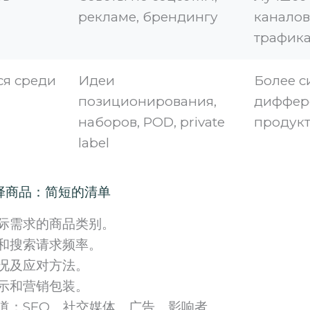
рекламе, брендингу
каналов
трафик
ся среди
Идеи
Более с
позиционирования,
диффер
наборов, POD, private
продук
label
y选择商品：简短的清单
际需求的商品类别。
和搜索请求频率。
况及应对方法。
示和营销包装。
道：SEO、社交媒体、广告、影响者。