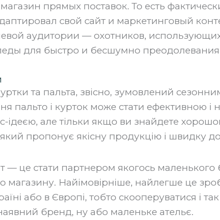
агазин прямых поставок. То есть фактическ
 адаптировал свой сайт и маркетинговый конт
евой аудитории — охотников, использующих
еды для быстро и бесшумно преодолевания 
и
ртки та пальта, звісно, зумовлений сезонним
ня пальто і курток може стати ефективною і 
с-ідеєю, але тільки якщо ви знайдете хорошо
 який пропонує якісну продукцію і швидку до
нт — це стати партнером якогось маленького 
о магазину. Найімовірніше, найлегше це зро
аїні або в Європі, тобто скооперуватися і так
наявний бренд, ну або маленьке ательє.