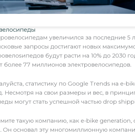
 велосипеды
тровелосипедам увеличился за последние 5 л
сковые запросы достигают новых максимумо
овелоsипедов будут расти на 10% до 2030 год
 более 77 миллионов электровелосипедов.
алуйста, статистику по Google Trends на e-bik
д. Несмотря на свои размеры и вес, в принци
еды могут стать успешной частью drop shipp
мите такую компанию, как e-bike generation,
 Он основал эту многомиллионную компани