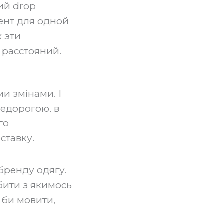
ий drop
ент для одной
 эти
расстояний.
и змінами. І
недорогою, в
го
ставку.
бренду одягу.
бити з якимось
 би мовити,