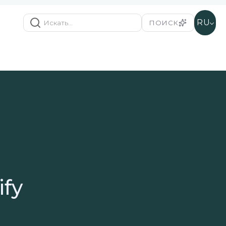
RU
ПОИСК
ify