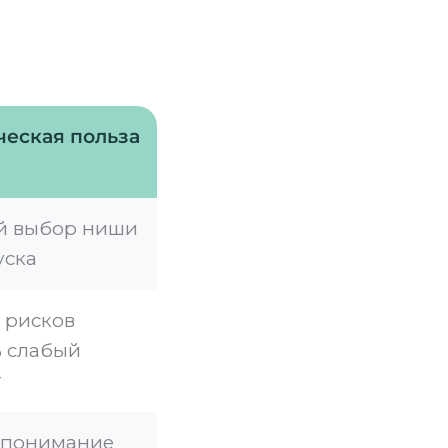
ческая польза
й выбор ниши
уска
 рисков
 слабый
т
 понимание