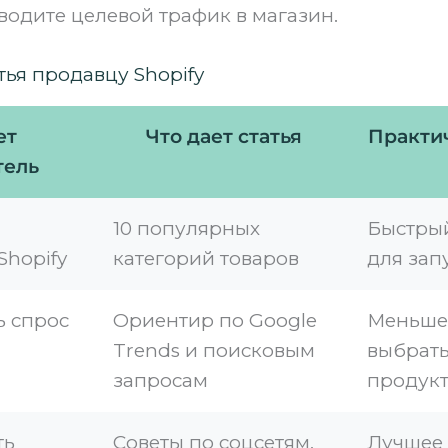
водите целевой трафик в магазин.
атья продавцу Shopify
ет
Что дает статья
Практи
тель
10 популярных
Быстры
Shopify
категорий товаров
для зап
ь спрос
Ориентир по Google
Меньше
Trends и поисковым
выбрать
запросам
продук
ть
Советы по соцсетям,
Лучшее