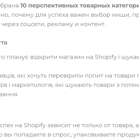
собрана
10 перспективных товарных категори
ено, почему для успеха важен выбор ниши, п
через соцсети, рекламу и контент.
ття
хто планує відкрити магазин на Shopify і шук
вців, які хочуть перевірити попит на товари
ів і маркетологів, які шукають товари з поте
вання.
спех на Shopify зависит не только от товара, а 
о вы попадаете в спрос, упаковываете проду