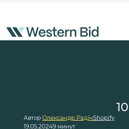
Перейти
к
содержимому
10
Автор
Олександр Радіч
Shopify
19.05.2024
9 минут