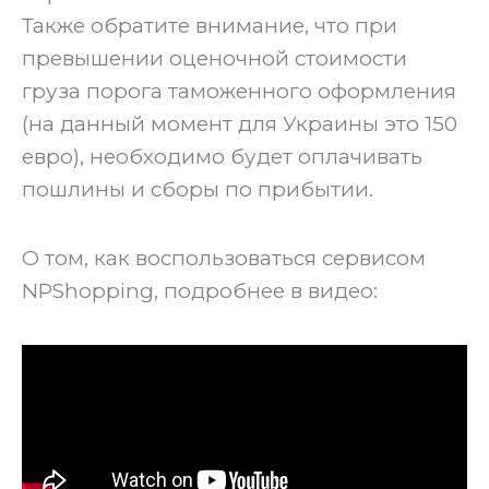
Также обратите внимание, что при
превышении оценочной стоимости
груза порога таможенного оформления
(на данный момент для Украины это 150
евро), необходимо будет оплачивать
пошлины и сборы по прибытии.
‍О том, как воспользоваться сервисом
NPShopping, подробнее в видео: