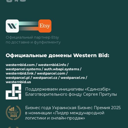
Официальный партнер Etsy
по доставке и фулфилменту
Официальные домены Western Bid:
westernbid.com / westernbid.info /
westparcel.systems / auth.wbapi.systems /
westernbid.link / westparcel.com /
westparcel.pl / westparcel.cz / westparcel.ro /
westernbid.us
Поддерживаем инициативы «Єдинозбір»
Благотворительного фонду Сергея Притулы
Бизнес года Украинская Бизнес Премия 2025
в номинации «Лидер международной
логистики и онлайн-продаж»