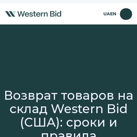
Перейти
к
UA
EN
содержимому
Возврат товаров на
склад Western Bid
(США): сроки и
правила