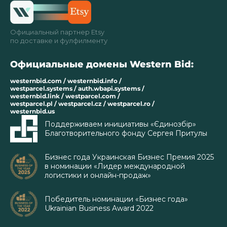
Официальный партнер Etsy
по доставке и фулфилменту
Официальные домены Western Bid:
westernbid.com / westernbid.info /
westparcel.systems / auth.wbapi.systems /
westernbid.link / westparcel.com /
westparcel.pl / westparcel.cz / westparcel.ro /
westernbid.us
Поддерживаем инициативы «Єдинозбір»
Благотворительного фонду Сергея Притулы
Бизнес года Украинская Бизнес Премия 2025
в номинации «Лидер международной
логистики и онлайн-продаж»
Победитель номинации «Бизнес года»
Ukrainian Business Award 2022