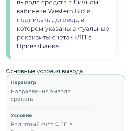
вывода средств в Личном
кабинете Western Bid и
подписать договор
, в
котором указаны актуальные
реквизиты счёта ФЛП в
ПриватБанке.
Основные условия вывода
Направление вывода
средств
Валютный счёт ФЛП в