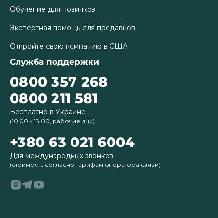
Обучение для новичков
Экспертная помощь для продавцов
Откройте свою компанию в США
Служба поддержки
0800 357 268
0800 211 581
Бесплатно в Украине
(10.00 - 18.00, рабочие дни)
+380 63 021 6004
Для международных звонков
(стоимость согласно тарифам оператора связи)