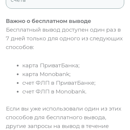
Важно о бесплатном выводе
Бесплатный вывод доступен один раз в
7 дней только для одного из следующих
способов:
карта ПриватБанка;
карта Monobank;
счет ФЛП в ПриватБанке;
счет ФЛП в Monobank.
Если вы уже использовали один из этих
способов для бесплатного вывода,
другие запросы на вывод в течение