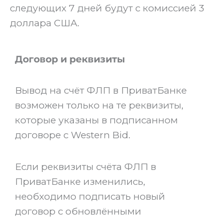
следующих 7 дней будут с комиссией 3
доллара США.
Договор и реквизиты
Вывод на счёт ФЛП в ПриватБанке
возможен только на те реквизиты,
которые указаны в подписанном
договоре с Western Bid.
Если реквизиты счёта ФЛП в
ПриватБанке изменились,
необходимо подписать новый
договор с обновлёнными