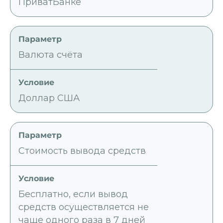
ПриватБанке
Валюта счёта
Доллар США
Стоимость вывода средств
Бесплатно, если вывод
средств осуществляется не
чаще одного раза в 7 дней