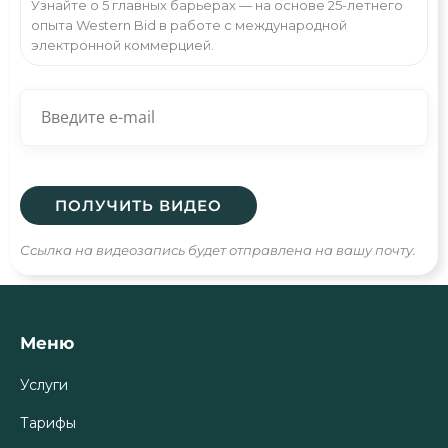
Узнайте о 5 главных барьерах — на основе 25-летнего
опыта Western Bid в работе с международной
электронной коммерцией.
Ссылка на видеозапись будет отправлена на вашу почту.
Меню
Услуги
Тарифы