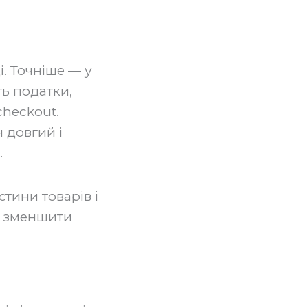
і. Точніше — у
ть податки,
checkout.
 довгий і
.
тини товарів і
е зменшити