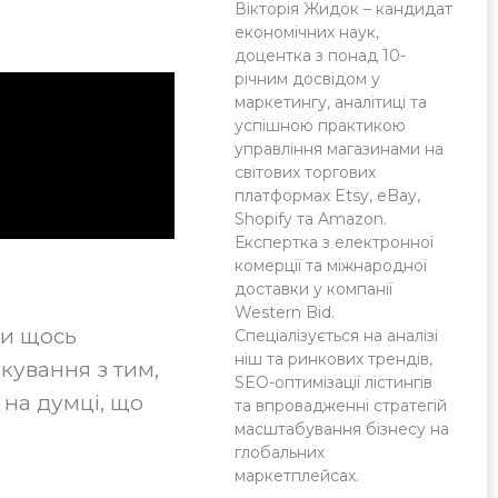
Вікторія Жидок – кандидат
економічних наук,
доцентка з понад 10-
річним досвідом у
маркетингу, аналітиці та
успішною практикою
управління магазинами на
світових торгових
платформах Etsy, eBay,
Shopify та Amazon.
Експертка з електронної
комерції та міжнародної
доставки у компанії
Western Bid.
Ми щось
Спеціалізується на аналізі
ніш та ринкових трендів,
кування з тим,
SEO-оптимізації лістингів
 на думці, що
та впровадженні стратегій
масштабування бізнесу на
глобальних
маркетплейсах.