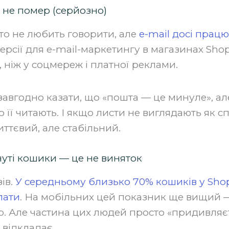
 не помер (серйозно)
то не любить говорити, але
e-mail досі прац
ерсії для e-mail-маркетингу в магазинах Sho
, ніж у соцмереж і платної реклами.
авгодно казати, що «пошта — це минуле», але
 її читають. І якщо листи не виглядають як с
иттєвий, але стабільний.
уті кошики — це не виняток
ів.
У середньому близько 70% кошиків у Shopi
лати
. На мобільних цей показник ще вищий 
о. Але частина цих людей просто «придивляєт
 відкладає.