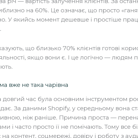
 річ — вартість залучення клієнтів. За останн
близно на 60%. Це означає, що просто «ганят
но. У якийсь момент дешевше і простіше прац
.
азують, що близько 70% клієнтів готові кори
льності, якщо вони є. І це логічно — людям 
ють.
ма вже не така чарівна
довгий час була основним інструментом рост
дає. За даними Shopify, у середньому вона ст
ивною, ніж раніше. Причина проста — пере
ми і часто просто її не помічають. Тому все 
на контент, соцмережі, довіру і роботу з ауд