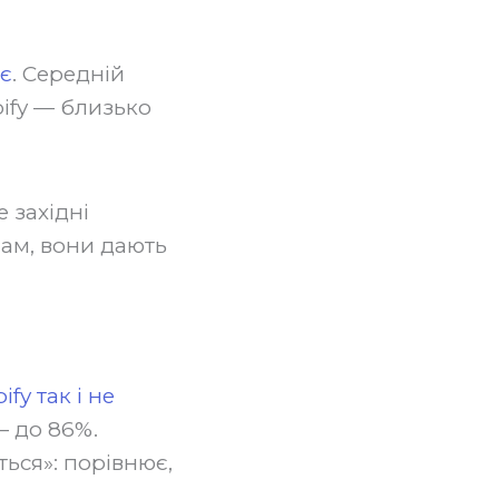
ює
. Середній
pify — близько
 західні
пам, вони дають
fy так і не
— до 86%.
ься»: порівнює,