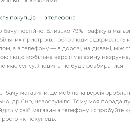
айбільш показовими.
сть покупців — з телефона
о бачу постійно. Близько 79% трафіку в магаз
більних пристроїв. Тобто люди відкривають м
ом, а з телефону — в дорозі, на дивані, між сп
ок: якщо мобільна версія магазину незручна
не має сенсу. Людина не буде розбиратися —
.
і бачу магазини, де мобільна версія зроблен
ьно, дрібно, незрозуміло. Тому моя порада д
діть у свій магазин з телефону і спробуйте к
Просто як покупець.