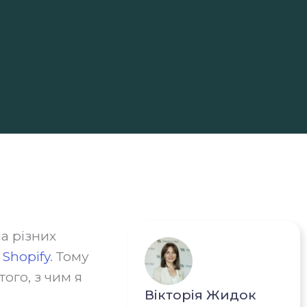
а різних
а
Shopify
. Тому
того, з чим я
Вікторія Жидок