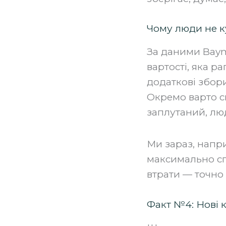
Чому люди не к
За даними Bayma
вартості, яка р
додаткові збори
Окремо варто с
заплутаний, лю
Ми зараз, напри
максимально сп
втрати — точно
Факт №4: Нові 