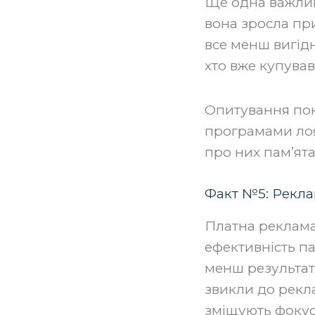
Ще одна важлива
вона зросла при
все менш вигід
хто вже купував
Опитування пок
програмами лоя
про них пам’ята
Факт №5: Рекла
Платна реклама 
ефективність па
менш результат
звикли до рекла
зміщують фокус 