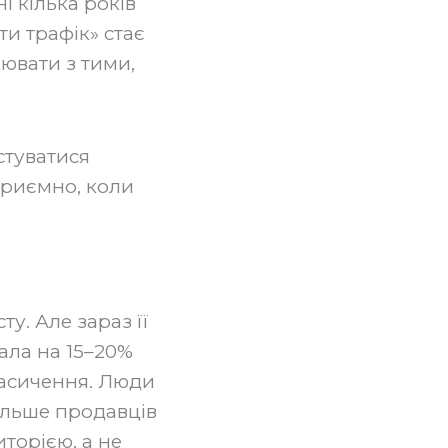
і кілька років
и трафік» стає
ювати з тими,
стуватися
приємно, коли
у. Але зараз її
ала на 15–20%
насичення. Люди
більше продавців
иторією, а не