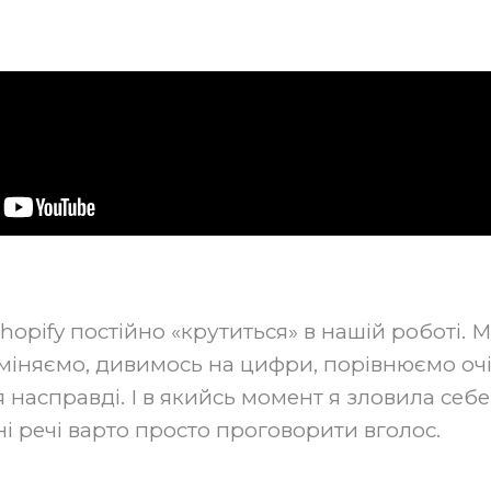
Shopify постійно «крутиться» в нашій роботі. 
 міняємо, дивимось на цифри, порівнюємо очі
 насправді. І в якийсь момент я зловила себе
ні речі варто просто проговорити вголос.