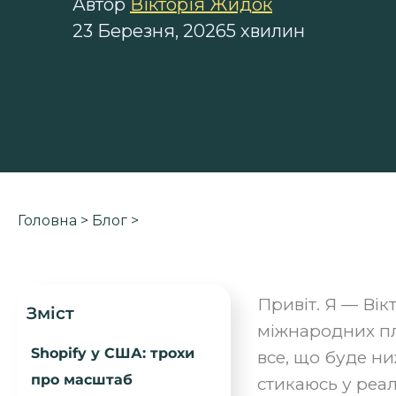
Автор
Вікторія Жидок
23 Березня, 2026
5 хвилин
Головна
>
Блог
>
Привіт. Я — Вік
Зміст
міжнародних пл
Shopify у США: трохи
все, що буде ниж
про масштаб
стикаюсь у реал