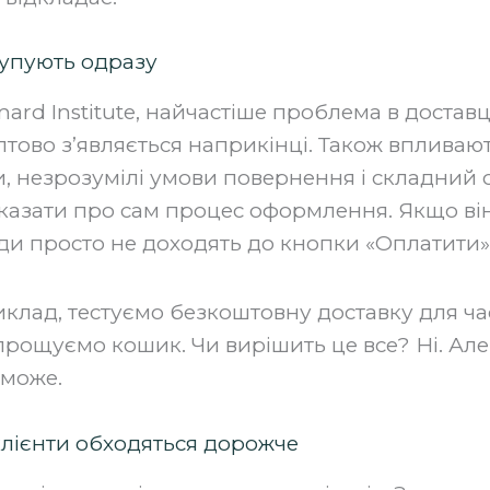
упують одразу
rd Institute, найчастіше проблема в доставц
аптово з’являється наприкінці. Також впливаю
, незрозумілі умови повернення і складний 
казати про сам процес оформлення. Якщо він
ди просто не доходять до кнопки «Оплатити»
клад, тестуємо безкоштовну доставку для час
рощуємо кошик. Чи вирішить це все? Ні. Ал
 може.
клієнти обходяться дорожче