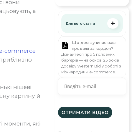
сі вони
ацьовують, а
Для кого стаття
Що досі зупиняє ваші
продажі за кордон?
х e-commerce
Дізнайтеся про 5 головних
ь приблизно
бар’єрів — на основі 25 років
досвіду Western Bid у роботі з
міжнародним e-commerce.
нькі нішеві
льну картину й
ті моменти, які