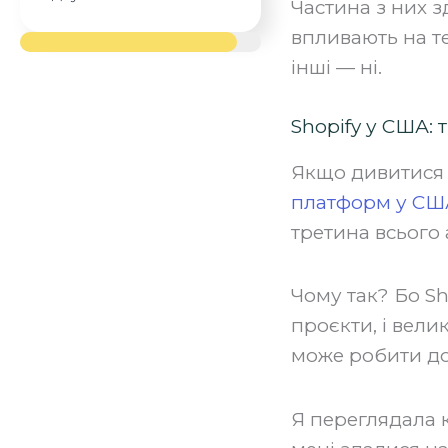
Частина з них з
впливають на те
інші — ні.
Shopify у США:
Якщо дивитися 
платформ у СШ
третина всього
Чому так? Бо Sh
проєкти, і вели
може робити до
Я переглядала кі