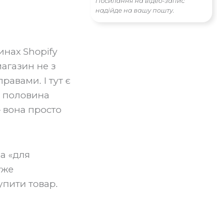
Посилання на відео-запис
надійде на вашу пошту.
инах Shopify
агазин не з
равами. І тут є
, половина
 вона просто
а «для
уже
упити товар.