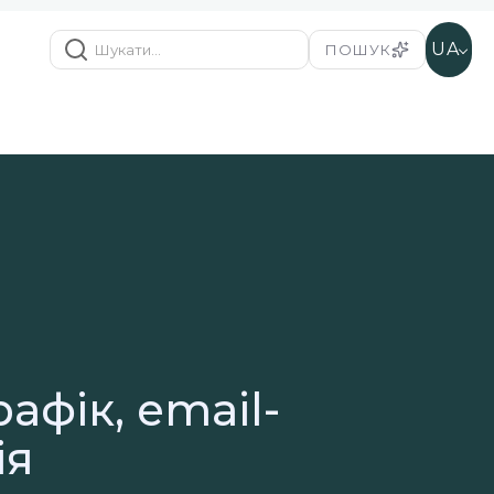
UA
ПОШУК
афік, email-
ія