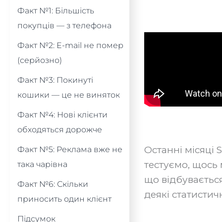
Факт №1: Більшість
покупців — з телефона
Факт №2: E-mail не помер
(серйозно)
Факт №3: Покинуті
кошики — це не виняток
Факт №4: Нові клієнти
обходяться дорожче
Останні місяці 
Факт №5: Реклама вже не
тестуємо, щось
така чарівна
що відбувається
Факт №6: Скільки
деякі статистич
приносить один клієнт
Підсумок