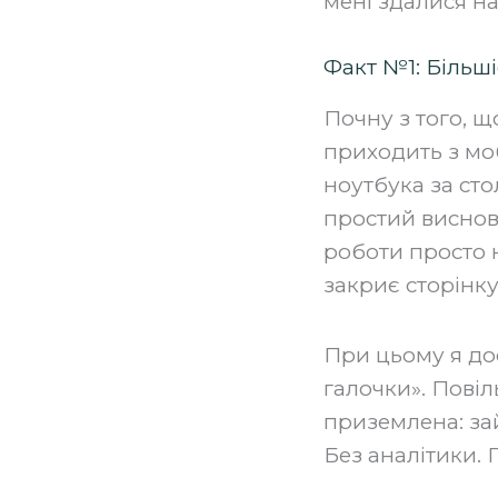
мені здалися н
Факт №1: Більші
Почну з того, щ
приходить з мо
ноутбука за стол
простий виснов
роботи просто 
закриє сторінку
При цьому я дос
галочки». Повіл
приземлена: зай
Без аналітики. 