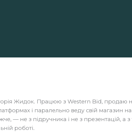
торія Жидок. Працюю з Western Bid, продаю н
атформах і паралельно веду свій магазин н
че, — не з підручника і не з презентацій, а з 
ьній роботі.