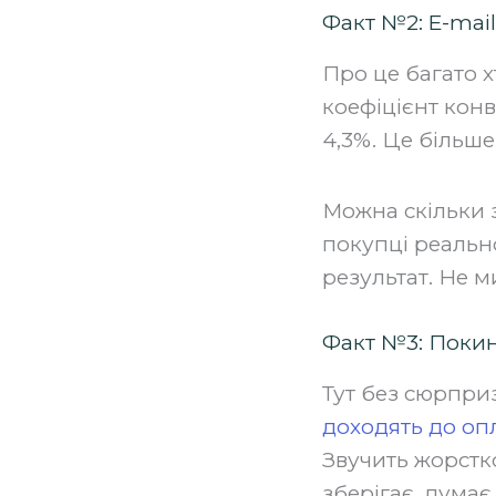
Факт №2: E-mail
Про це багато х
коефіцієнт конв
4,3%. Це більше
Можна скільки з
покупці реально
результат. Не м
Факт №3: Покин
Тут без сюрприз
доходять до оп
Звучить жорстк
зберігає, думає,