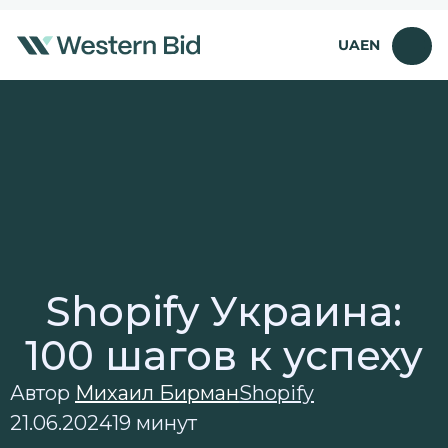
Перейти
к
UA
EN
содержимому
Shopify Украина:
100 шагов к успеху
Автор
Михаил Бирман
Shopify
21.06.2024
19 минут