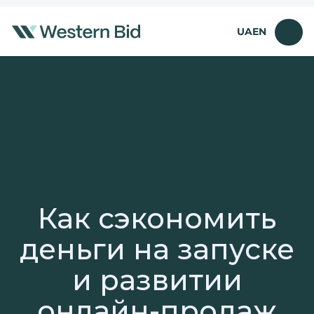
Перейти
к
UA
EN
содержимому
Как сэкономить
деньги на запуске
и развитии
онлайн-продаж