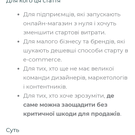
Для кого ця стаття
Для підприємців, які запускають
онлайн-магазин з нуля і хочуть
зменшити стартові витрати.
Для малого бізнесу та брендів, які
шукають дешевші способи старту в
e-commerce.
Для тих, хто ще не має великої
команди дизайнерів, маркетологів
і контентників.
Для тих, хто хоче зрозуміти,
де
саме можна заощадити без
критичної шкоди для продажів
.
Суть