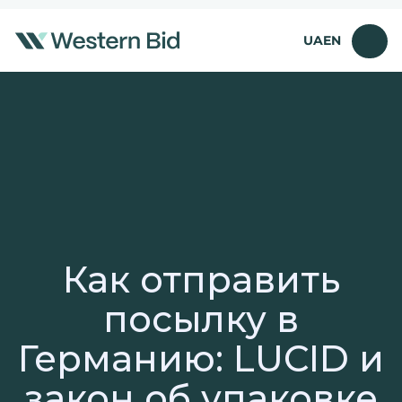
Перейти
к
UA
EN
содержимому
Как отправить
посылку в
Германию: LUCID и
закон об упаковке