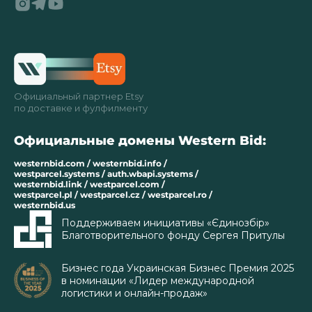
Официальный партнер Etsy
по доставке и фулфилменту
Официальные домены Western Bid:
westernbid.com / westernbid.info /
westparcel.systems / auth.wbapi.systems /
westernbid.link / westparcel.com /
westparcel.pl / westparcel.cz / westparcel.ro /
westernbid.us
Поддерживаем инициативы «Єдинозбір»
Благотворительного фонду Сергея Притулы
Бизнес года Украинская Бизнес Премия 2025
в номинации «Лидер международной
логистики и онлайн-продаж»