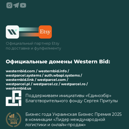
Официальный партнер Etsy
по доставке и фулфилменту
Официальные домены Western Bid:
westernbid.com / westernbid.info /
westparcel.systems / auth.wbapi.systems /
westernbid.link / westparcel.com /
westparcel.pl / westparcel.cz / westparcel.ro /
westernbid.us
Поддерживаем инициативы «Єдинозбір»
Благотворительного фонду Сергея Притулы
Бизнес года Украинская Бизнес Премия 2025
в номинации «Лидер международной
логистики и онлайн-продаж»