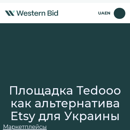
Перейти
к
UA
EN
содержимому
Площадка Tedooo
как альтернатива
Etsy для Украины
Маркетплейсы