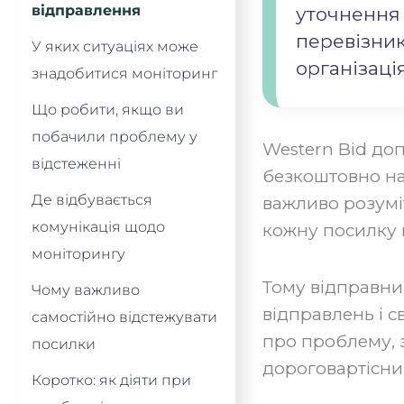
відправлення
уточнення 
перевізник
У яких ситуаціях може
організаці
знадобитися моніторинг
Що робити, якщо ви
побачили проблему у
Western Bid до
відстеженні
безкоштовно на
Де відбувається
важливо розумі
комунікація щодо
кожну посилку п
моніторингу
Тому відправник
Чому важливо
відправлень і с
самостійно відстежувати
про проблему, 
посилки
дороговартісним
Коротко: як діяти при