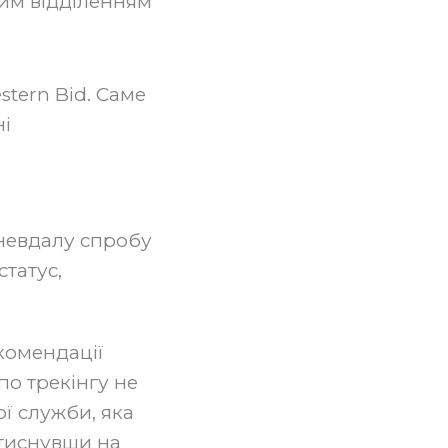
ним відділенням
stern Bid. Саме
і
 невдалу спробу
татус,
екомендації
о трекінгу не
ої служби, яка
атиснувши на