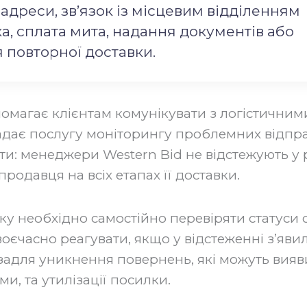
адреси, зв’язок із місцевим відділенням
а, сплата мита, надання документів або
я повторної доставки.
помагає клієнтам комунікувати з логістичним
дає послугу моніторингу проблемних відпр
ти: менеджери Western Bid не відстежують у
родавця на всіх етапах її доставки.
у необхідно самостійно перевіряти статуси 
воєчасно реагувати, якщо у відстеженні з’яви
задля уникнення повернень, які можуть вияв
и, та утилізації посилки.