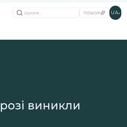
UA
ПОШУК
орозі виникли