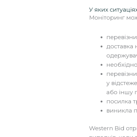
У яких ситуаці
Моніторинг мож
перевізни
доставка 
одержувач
необхідно
перевізни
у відстеж
або іншу 
посилка т
виникла п
Western Bid от