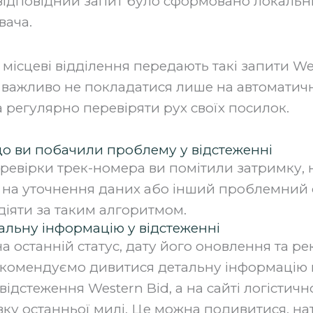
 відповідний запит було сформовано локаль
вача.
 місцеві відділення передають такі запити We
важливо не покладатися лише на автоматичн
 регулярно перевіряти рух своїх посилок.
о ви побачили проблему у відстеженні
еревірки трек-номера ви помітили затримку,
т на уточнення даних або інший проблемний с
іяти за таким алгоритмом.
тальну інформацію у відстеженні
на останній статус, дату його оновлення та р
екомендуємо дивитися детальну інформацію п
 відстеження Western Bid, а на сайті логістичн
вку останньої милі. Це можна подивитися, н