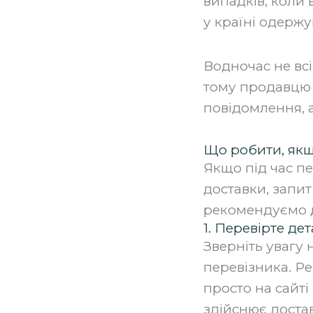
випадків, коли
у країні одержу
Водночас не всі
тому продавцю 
повідомлення, а
Що робити, якщ
Якщо під час п
доставки, запи
рекомендуємо д
1. Перевірте де
Зверніть увагу 
перевізника. Р
просто на сайті
здійснює доста