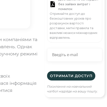
без зайвих витрат і
помилок
Отримайте доступ до
безкоштовних уроків про
розрахунок вартості
доставки, митні правила та
важливі нюанси міжнародних
відправлень.
и компаніями та
авлень. Однак
 ручному режимі
своїх
лася інформація
Посилання на навчальний
итися
чатбот надійде на вашу пошту.