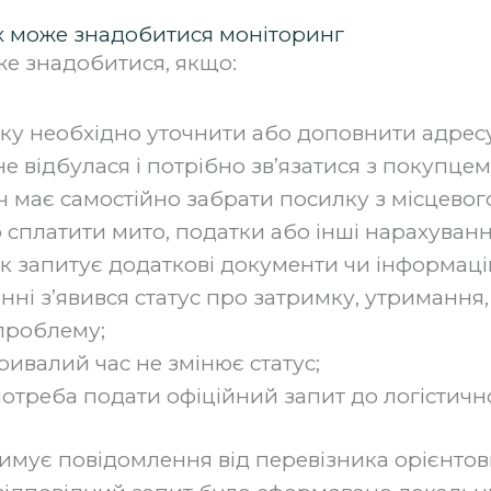
ях може знадобитися моніторинг
е знадобитися, якщо:
ку необхідно уточнити або доповнити адрес
не відбулася і потрібно зв’язатися з покупцем
 має самостійно забрати посилку з місцевого
 сплатити мито, податки або інші нарахуванн
к запитує додаткові документи чи інформаці
енні з’явився статус про затримку, утримання
проблему;
ривалий час не змінює статус;
отреба подати офіційний запит до логістично
римує повідомлення від перевізника орієнтов