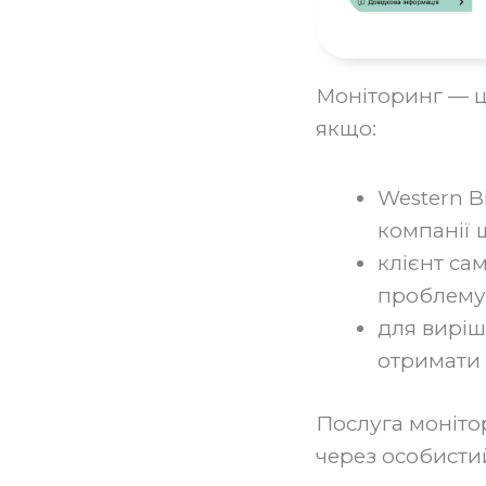
Моніторинг — ц
якщо:
Western B
компанії 
клієнт са
проблему 
для виріш
отримати 
Послуга моніто
через особистий