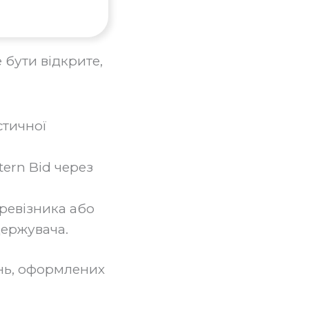
бути відкрите,
стичної
ern Bid через
ревізника або
держувача.
нь, оформлених