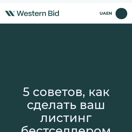
Перейти
к
UA
EN
содержимому
5 советов, как
сделать ваш
листинг
бестселлером