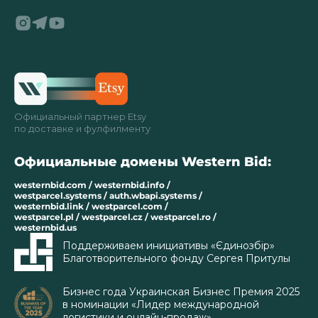
Официальный партнер Etsy
по доставке и фулфилменту
Официальные домены Western Bid:
westernbid.com / westernbid.info /
westparcel.systems / auth.wbapi.systems /
westernbid.link / westparcel.com /
westparcel.pl / westparcel.cz / westparcel.ro /
westernbid.us
Поддерживаем инициативы «Єдинозбір»
Благотворительного фонду Сергея Притулы
Бизнес года Украинская Бизнес Премия 2025
в номинации «Лидер международной
логистики и онлайн-продаж»