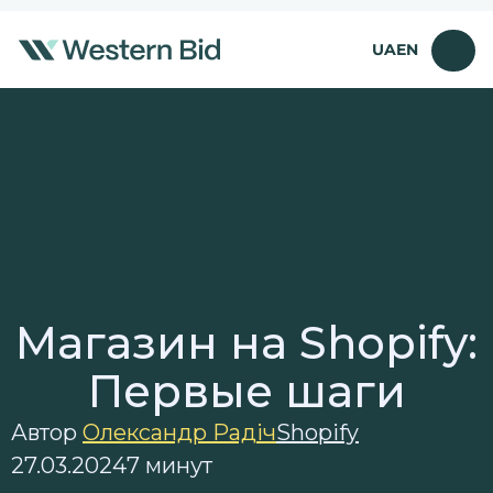
Перейти
к
UA
EN
содержимому
Магазин на Shopify:
Первые шаги
Автор
Олександр Радіч
Shopify
27.03.2024
7 минут