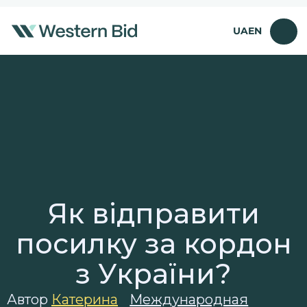
Перейти
к
UA
EN
содержимому
Як відправити
посилку за кордон
з України?
Автор
Катерина
Международная