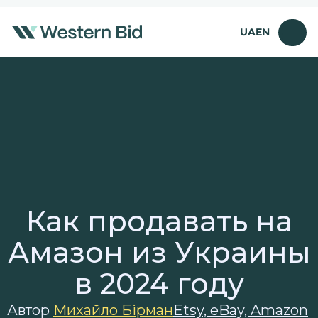
Перейти
к
UA
EN
содержимому
Как продавать на
Амазон из Украины
в 2024 году
Автор
Михайло Бірман
Etsy, eBay, Amazon