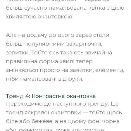
більш сучасно намальована квітка з цією
хвилястою окантовкою.
‍Але на додачу до цього зараз стали
більш популярними закарлючки,
завитки. Тобто ось така ось звичайна
правильна форма хвилі тепер
змінюється просто на завитки, елементи,
ніби намальовані від руки.‍
Тренд 4: Контрастна окантовка
Переходимо до наступного тренду. Це
тренд яскравої окантовки — тобто щось
біле або бежеве, а на цьому фоні чорна
або, скажімо так, дуже контрастна