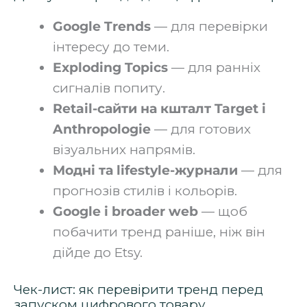
Google Trends
— для перевірки
інтересу до теми.
Exploding Topics
— для ранніх
сигналів попиту.
Retail-сайти на кшталт Target і
Anthropologie
— для готових
візуальних напрямів.
Модні та lifestyle-журнали
— для
прогнозів стилів і кольорів.
Google і broader web
— щоб
побачити тренд раніше, ніж він
дійде до Etsy.
Чек-лист: як перевірити тренд перед
запуском цифрового товару