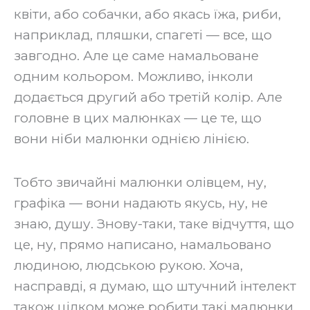
квіти, або собачки, або якась їжа, риби,
наприклад, пляшки, спагеті — все, що
завгодно. Але це саме намальоване
одним кольором. Можливо, інколи
додається другий або третій колір. Але
головне в цих малюнках — це те, що
вони ніби малюнки однією лінією.
‍Тобто звичайні малюнки олівцем, ну,
графіка — вони надають якусь, ну, не
знаю, душу. Знову-таки, таке відчуття, що
це, ну, прямо написано, намальовано
людиною, людською рукою. Хоча,
насправді, я думаю, що штучний інтелект
також цілком може робити такі малюнки.