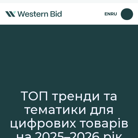
Перейти
до
EN
RU
вмісту
ТОП тренди та
тематики для
цифрових товарів
на 2025–2026 рік