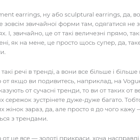
tement earrings, ну або sculptural earrings, да,
 не зовсім звичайної форми там, одягатися не з
х. І, звичайно, це от такі величезні прямо, та
ені, як на мене, це просто щось супер, да, таке
.‍
 такі речі в тренді, а вони все більше і більше 
о от якщо ви подивитесь, наприклад, на Vogue
казують от сучасні тренди, то ви от таких от 
 сережок зустрінете дуже-дуже багато. Тобто
 жінок зараз, да, але просто я до чого кажу 
ься з трендами.‍
от це все — золоті прикраси, хоча насправді