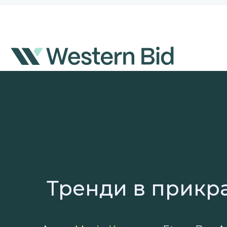
Перейти
до
вмісту
Тренди в прикра