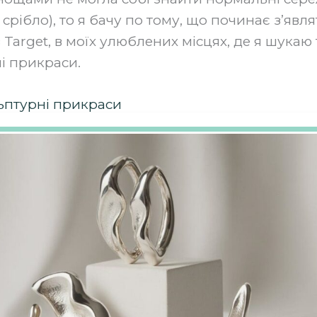
рібло), то я бачу по тому, що починає з’явля
в Target, в моїх улюблених місцях, де я шукаю
ні прикраси.
ьптурні прикраси