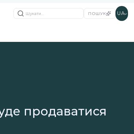
UA
ПОШУК
буде продаватися