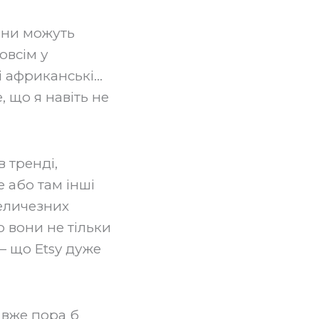
 вони можуть
овсім у
кі африканські…
, що я навіть не
в тренді,
 або там інші
величезних
 вони не тільки
— що Etsy дуже
 вже пора б