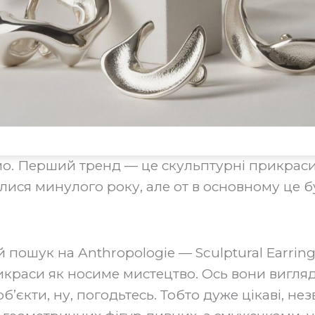
о. Перший тренд — це скульптурні прикраси
лися минулого року, але от в основному це б
й пошук на Anthropologie — Sculptural Earrings
икраси як носиме мистецтво. Ось вони вигля
об’єкти, ну, погодьтесь. Тобто дуже цікаві, не