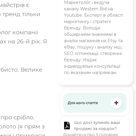
Маркетолог і ведуча
майстрів є
каналу Western Bid на
 тренд тільки
Youtube. Експерт в області
маркетингу і стратегії
бренду. Володіє
олог компанії
обширними знаннями в
х на 26-й рік. Я
аналізі магазинів на Etsy та
eBay, пошуку і аналізу ніш,
SEO оптимізації, створенні
бренду. Надає
індивідуальні консультації
обисто. Велике
по вказаним напрямкам.
Для кого стаття
 про срібло.
Що досі зупиняє ваші
олото (я прям з
продажі за кордон?
жки і прикраси,
Дізнайтеся про 5 головних