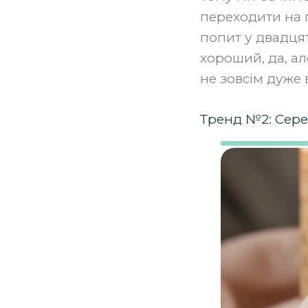
переходити на п
попит у двадцят
хороший, да, ал
не зовсім дуже 
Тренд №2: Сере