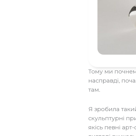
Тому ми почнем
насправді, поча
там.
‍Я зробила таки
скульптурні пр
якісь певні арт-