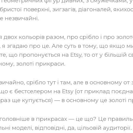
 геометричних фігур дивних, з смужечками, у в
бристої поверхні, зигзагів, діагоналей, якихос
е незвичайні.
я двох кольорів разом, про срібло і про золо
 я згадаю про це. Але суть в тому, що якщо ми
е, що пропонується на Etsy, то от у більшій с
ному, золоті прикраси.
звичайно, срібло тут і там, але в основному от 
що є бестселером на Etsy (от приклад поєдна
зараз ще купується) — в основному це золоті 
айголовніше в прикрасах — це що? Це правильн
ьні моделі, відповідні, да, цільовій аудиторії.