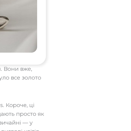
. Вони вже,
уло все золото
. Короче, ці
дають просто як
звичайні — у