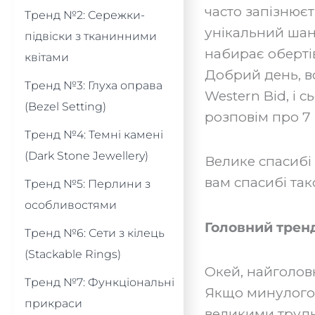
часто запізнюєт
Тренд №2: Сережки-
унікальний шан
підвіски з тканинними
набирає оберті
квітами
Добрий день, вс
Тренд №3: Глуха оправа
Western Bid, і 
(Bezel Setting)
розповім про 7 з
Тренд №4: Темні камені
(Dark Stone Jewellery)
‍Велике спасибі
вам спасибі так
Тренд №5: Перлини з
особливостями
Головний тренд
Тренд №6: Сети з кілець
(Stackable Rings)
‍Окей, найголов
Тренд №7: Функціональні
Якщо минулого р
прикраси
великими трудн