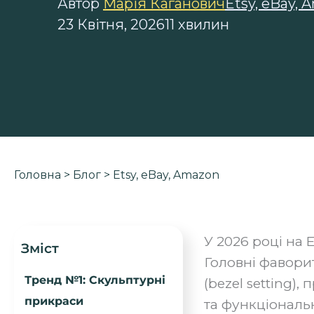
Автор
Марія Каганович
Etsy, eBay, 
23 Квітня, 2026
11 хвилин
Головна
>
Блог
>
Etsy, eBay, Amazon
У 2026 році на 
Зміст
Головні фаворит
Тренд №1: Скульптурні
(bezel setting)
прикраси
та функціональн