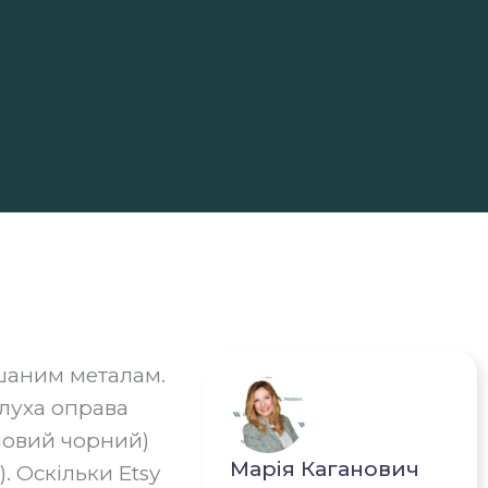
ішаним металам.
глуха оправа
 новий чорний)
Марія Каганович
. Оскільки Etsy