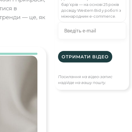
бар’єрів — на основі 25 років
тися в
досвіду Western Bid у роботі з
 тренди — це, як
міжнародним e-commerce.
Посилання на відео-запис
надійде на вашу пошту.