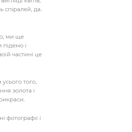
игляді квітів,
ь спіралей, да.
то, ми ще
 підемо і
воїй частині це
з усього того,
ння золота і
прикраси.
і фотографії і