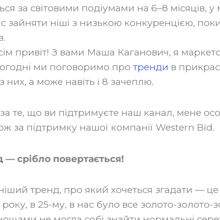
ься за світовими подіумами на 6–8 місяців, у 
с зайняти ніші з низькою конкуренцією, поки
в.
ім привіт! З вами Маша Каганович, я маркет
сьогодні ми поговоримо про
тренди
в прикраса
 них, а може навіть і 8 зачеплю.
 за те, що ви підтримуєте наш канал, мене ос
ож за підтримку нашої компанії Western Bid.‍
 — срібло повертається!
ніший тренд, про який хочеться згадати — це
оку, в 25-му, в нас було все золото-золото-з
ощами не могла собі знайти нормальні сере