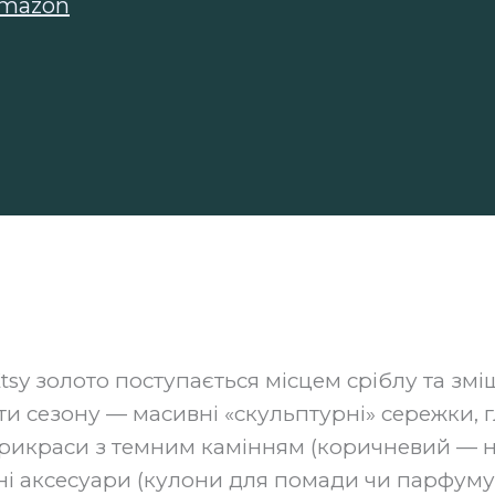
Amazon
Etsy золото поступається місцем сріблу та зм
и сезону — масивні «скульптурні» сережки, 
, прикраси з темним камінням (коричневий —
і аксесуари (кулони для помади чи парфуму)