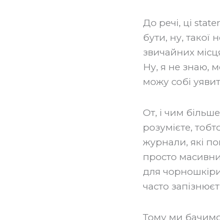
‍До речі, ці sta
бути, ну, такої
звичайних місця
Ну, я не знаю, м
можу собі уявити
От, і чим більше
розумієте, тобт
журнали, які по
просто масивних
для чорношкірих
часто запізнюєт
Тому ми бачимо 