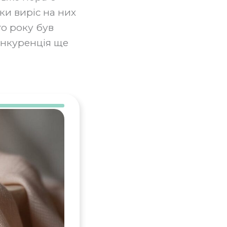
ки виріс на них
го року був
конкуренція ще