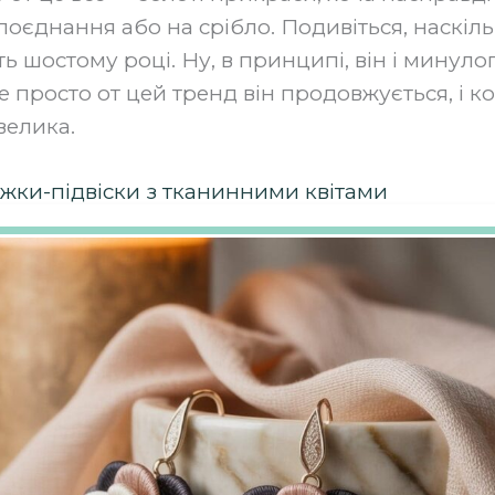
оєднання або на срібло. Подивіться, наскіль
ь шостому році. Ну, в принципі, він і минуло
е просто от цей тренд він продовжується, і 
велика.
жки-підвіски з тканинними квітами