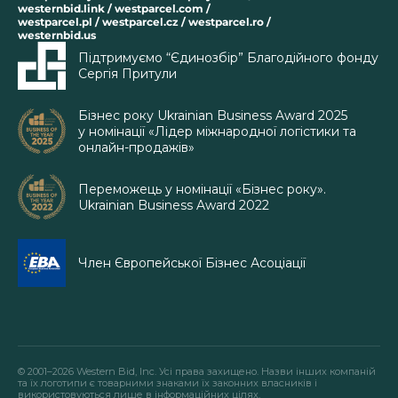
westernbid.link / westparcel.com /
westparcel.pl / westparcel.cz / westparcel.ro /
westernbid.us
Підтримуємо “Єдинозбір” Благодійного фонду
Сергія Притули
Бізнес року Ukrainian Business Award 2025
у номінації «Лідер міжнародної логістики та
онлайн-продажів»
Переможець у номінації «Бізнес року».
Ukrainian Business Award 2022
Член Європейської Бізнес Асоціації
© 2001–2026 Western Bid, Inc. Усі права захищено. Назви інших компаній
та їх логотипи є товарними знаками їх законних власників і
використовуються лише в інформаційних цілях.