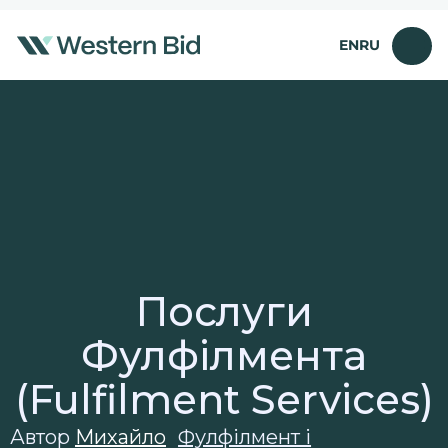
Перейти
до
EN
RU
вмісту
Послуги
Фулфілмента
(Fulfilment Services)
Автор
Михайло
Фулфілмент і