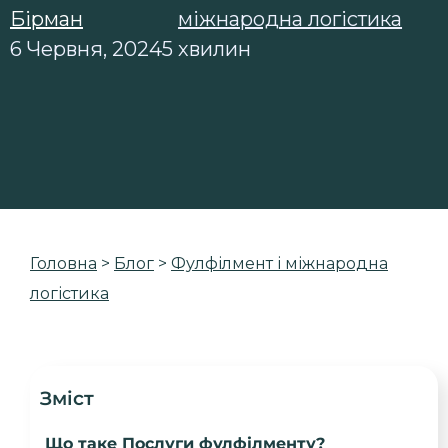
Бірман
міжнародна логістика
6 Червня, 2024
5 хвилин
Головна
>
Блог
>
Фулфілмент і міжнародна
логістика
Зміст
Що таке Послуги фулфілменту?