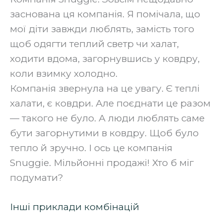
заснована ця компанія. Я помічала, що
мої діти завжди люблять, замість того
щоб одягти теплий светр чи халат,
ходити вдома, загорнувшись у ковдру,
коли взимку холодно.
Компанія звернула на це увагу. Є теплі
халати, є ковдри. Але поєднати це разом
— такого не було. А люди люблять саме
бути загорнутими в ковдру. Щоб було
тепло й зручно. І ось це компанія
Snuggie. Мільйонні продажі! Хто б міг
подумати?‍
Інші приклади комбінацій