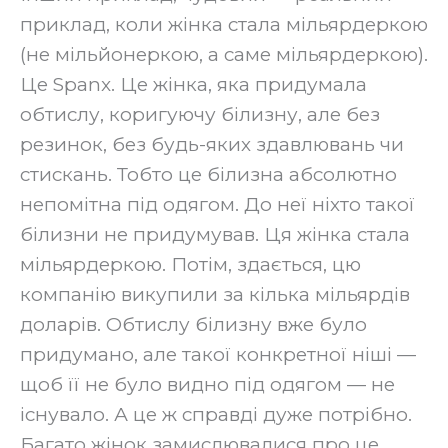
приклад, коли жінка стала мільярдеркою
(не мільйонеркою, а саме мільярдеркою).
Це Spanx. Це жінка, яка придумала
обтислу, коригуючу білизну, але без
резинок, без будь-яких здавлювань чи
стискань. Тобто це білизна абсолютно
непомітна під одягом. До неї ніхто такої
білизни не придумував. Ця жінка стала
мільярдеркою. Потім, здається, цю
компанію викупили за кілька мільярдів
доларів. Обтислу білизну вже було
придумано, але такої конкретної ніші —
щоб її не було видно під одягом — не
існувало. А це ж справді дуже потрібно.
Багато жінок замислювалися про це