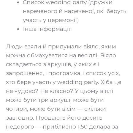
Список wedding party (дружки
нареченого й нареченої, які беруть
участь у церемонії)
Інша інформація‍
Люди взяли й придумали віяло, яким
можна обмахуватися на весіллі. Віяло
складається з аркушів, у яких є і
запрошення, і програмка, і список усіх,
хто бере участь у wedding party. Хіба це
не чудово? Не класно? У цьому віялі
може бути три аркуші, може бути
чотири, може бути вісім — скільки
завгодно. Продають його досить
недорого — приблизно 1,50 долара за