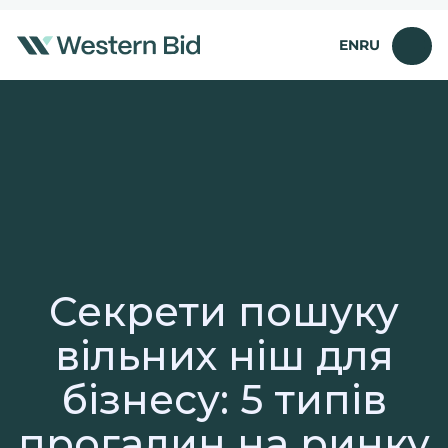
Перейти
до
EN
RU
вмісту
Секрети пошуку
вільних ніш для
бізнесу: 5 типів
прогалин на ринку