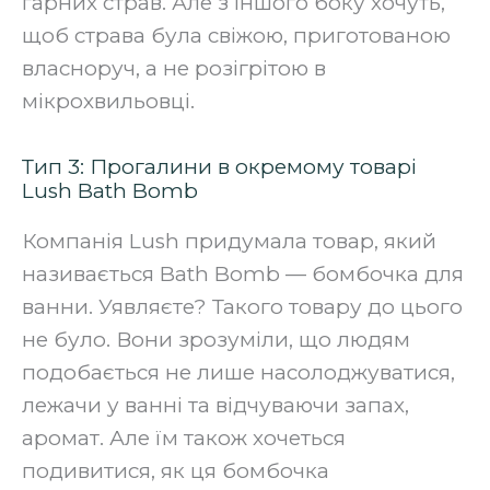
гарних страв. Але з іншого боку хочуть,
щоб страва була свіжою, приготованою
власноруч, а не розігрітою в
мікрохвильовці.
Тип 3: Прогалини в окремому товарі
Lush Bath Bomb
Компанія Lush придумала товар, який
називається Bath Bomb — бомбочка для
ванни. Уявляєте? Такого товару до цього
не було. Вони зрозуміли, що людям
подобається не лише насолоджуватися,
лежачи у ванні та відчуваючи запах,
аромат. Але їм також хочеться
подивитися, як ця бомбочка