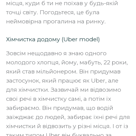
місця, куди б ти не поїхав у будь-якій
точці світу. Погодьтеся, це була
неймовірна прогалина на ринку.‍
Хімчистка додому (Uber model)
Зовсім нещодавно я знаю одного
молодого хлопця, йому, мабуть, 22 роки,
який став мільйонером. Він придумав
застосунок, який працює як Uber, але
для хімчистки. Зазвичай ми відвозимо
свої речі в хімчистку самі, а потім їх
забираємо. Він придумав, що водій
заїжджає до людей, забирає їхні речі для
хімчистки й відвозить у різні місця. І от із
таким типом Uber він буквально за