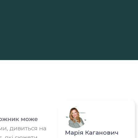
удожник може
ми, дивиться на
Марія Каганович
, які сюжети