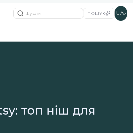
UA
ПОШУК
sy: топ ніш для