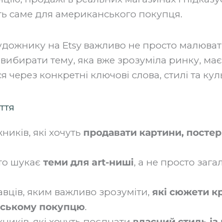
 саме для американського покупця.
дожнику на Etsy важливо не просто малюват
 вибирати тему, яка вже зрозуміла ринку, ма
я через конкретні ключові слова, стилі та куль
ття
ників, які хочуть
продавати картини, постер
хто шукає
теми для art-ниші
, а не просто заг
вців, яким важливо зрозуміти,
які сюжети к
ському покупцю
.
ників, які хочуть поєднати
власний стиль із