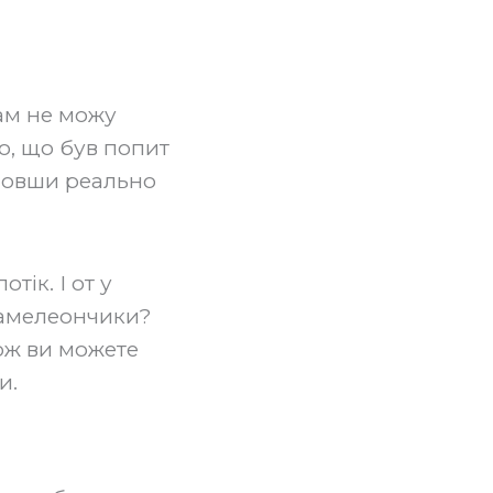
ам не можу
о, що був попит
йшовши реально
тік. І от у
 хамелеончики?
ож ви можете
и.