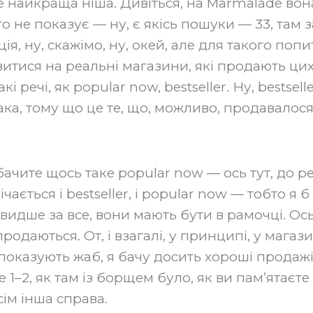
е найкраща ніша. Дивіться, на Marmalade во
го не показує — ну, є якісь пошуки — 33, там 
я, ну, скажімо, ну, окей, але для такого попи
тися на реальні магазини, які продають цих
кі речі, як popular now, bestseller. Ну, bestselle
ка, тому що це те, що, можливо, продавалося 
бачите щось таке popular now — ось тут, до р
ічається і bestseller, і popular now — тобто я 
швидше за все, вони мають бути в рамочці. Ось
одаються. От, і взагалі, у принципі, у магази
 показують жаб, я бачу досить хороші продажі
 1–2, як там із борщем було, як ви пам’ятаєте —
сім інша справа.