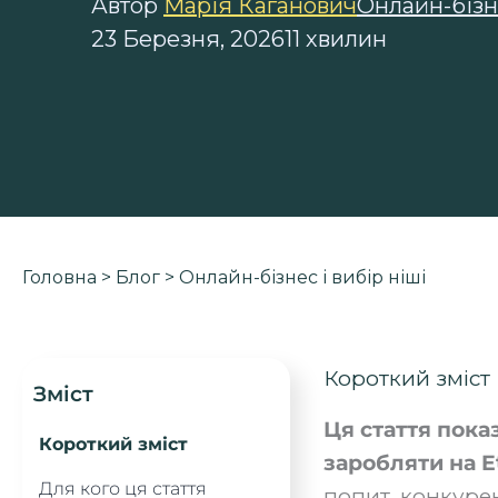
Автор
Марія Каганович
Онлайн-бізне
23 Березня, 2026
11 хвилин
Головна
>
Блог
>
Онлайн-бізнес і вибір ніші
Короткий зміст
Зміст
Ця стаття пока
Короткий зміст
заробляти на Et
Для кого ця стаття
попит, конкурен