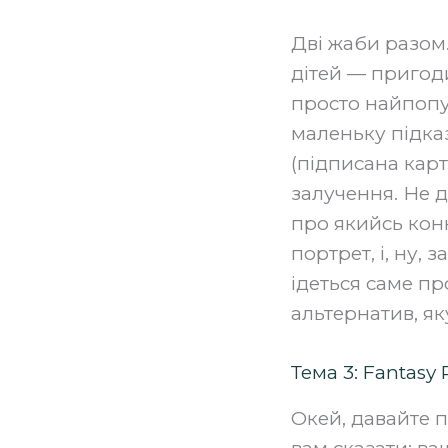
Дві жаби разом
дітей — пригоди
просто найпопул
маленьку підказ
(підписана карт
залучення. Не 
про якийсь кон
портрет, і, ну,
ідеться саме про
альтернатив, як
Тема 3: Fantasy 
Окей, давайте п