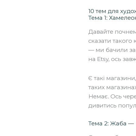
10 тем для худ
Тема 1: Хамелео
Давайте почнем
сказати такого 
— ми бачили за 
на Etsy, ось за
Є такі магазини,
таких магазинах
Немає. Ось чер
дивитись попул
Тема 2: Жаба 