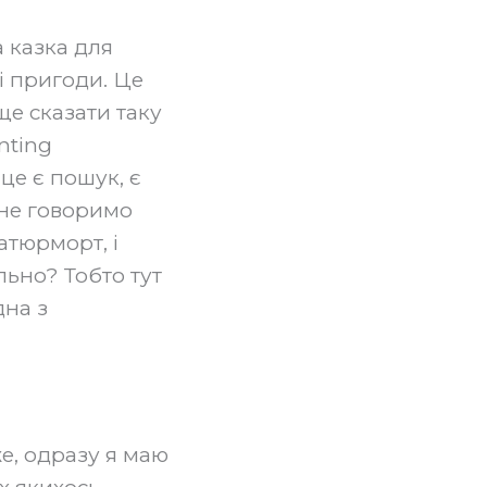
 казка для
ні пригоди. Це
ще сказати таку
nting
це є пошук, є
 не говоримо
атюрморт, і
льно? Тобто тут
дна з
же, одразу я маю