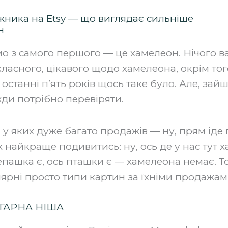
ожника на Etsy — що виглядає сильніше
н
о з самого першого — це хамелеон. Нічого в
класного, цікавого щодо хамелеона, окрім тог
останні п’ять років щось таке було. Але, за
вжди потрібно перевіряти.
 у яких дуже багато продажів — ну, прям іде по
 найкраще подивитись: ну, ось де у нас тут
епашка є, ось пташки є — хамелеона немає. Т
ярні просто типи картин за їхніми продажам
— ГАРНА НІША