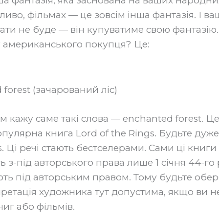
ша фантазія, яка заснована на ваших народни
ливо, фільмах — це зовсім інша фантазія. І в
ати не буде — він купуватиме свою фантазію.
 у американського покупця? Це:
forest (зачарований ліс)
м кажу саме такі слова — enchanted forest. Це
улярна книга Lord of the Rings. Будьте дуже
gs. Ці речі стають бестселерами. Сами ці книги
 з-під авторського права лише 1 січня 44-го
ть під авторським правом. Тому будьте обер
претація художника тут допустима, якщо ви н
иг або фільмів.