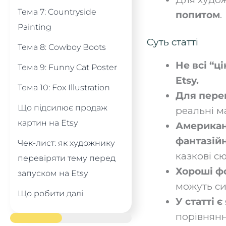
Тема 7: Countryside
попитом
.
Painting
Суть статті
Тема 8: Cowboy Boots
Не всі “ц
Тема 9: Funny Cat Poster
Etsy.
Тема 10: Fox Illustration
Для перев
Що підсилює продаж
реальні ма
картин на Etsy
Американ
фантазійн
Чек-лист: як художнику
казкові с
перевіряти тему перед
Хороші фо
запуском на Etsy
можуть си
Що робити далі
У статті є
порівнянні