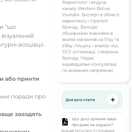
Маркетолог і ведуча
каналу Western Bid на
Youtube. Експерт в області
маркетингу і стратегії
и “що
бренду. Володіє
обширними знаннями в
є візуальний
аналізі магазинів на Etsy та
турні асоціації.
eBay, пошуку і аналізу ніш,
SEO оптимізації, створенні
бренду. Надає
індивідуальні консультації
по вказаним напрямкам.
и або принти
альні поради про
Для кого стаття
раще заходять
Що досі зупиняє ваші
продажі за кордон?
Дізнайтеся про 5 головних
 ринковим