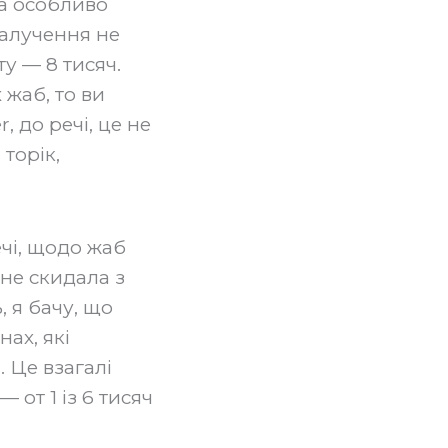
на особливо
залучення не
ту — 8 тисяч.
 жаб, то ви
r, до речі, це не
торік,
ечі, щодо жаб
б не скидала з
, я бачу, що
нах, які
. Це взагалі
 от 1 із 6 тисяч