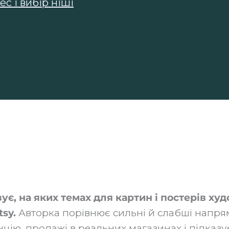
с і вибір ніші
зує, на яких темах для картин і постерів х
sy.
Авторка порівнює сильні й слабші напря
цію, продажі в реальних магазинах і підказує