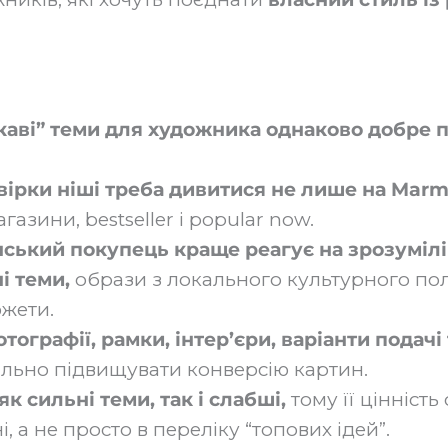
ікаві” теми для художника однаково добре 
ірки ніші треба дивитися не лише на Marm
газини, bestseller і popular now.
ський покупець краще реагує на зрозумілі
і теми,
образи з локального культурного пол
южети.
тографії, рамки, інтер’єри, варіанти подачі
льно підвищувати конверсію картин.
 як сильні теми, так і слабші,
тому її цінність
, а не просто в переліку “топових ідей”.