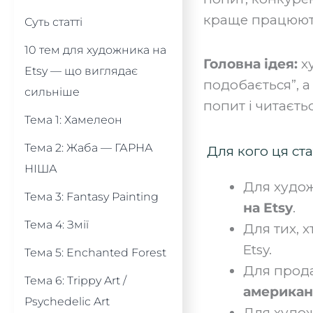
краще працюють
Суть статті
10 тем для художника на
Головна ідея:
ху
Etsy — що виглядає
подобається”, а
сильніше
попит і читаєтьс
Тема 1: Хамелеон
Тема 2: Жаба — ГАРНА
Для кого ця ста
НІША
Для худож
Тема 3: Fantasy Painting
на Etsy
.
Тема 4: Змії
Для тих, 
Etsy.
Тема 5: Enchanted Forest
Для прода
Тема 6: Trippy Art /
американ
Psychedelic Art
Для худож