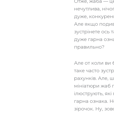
Отже, жаба — ц
нечутлива, нічо
дуже, конкуренці
Але якщо подиви
зустрінете ось та
дуже гарна озна
правильно?
Але от коли ви 
таке часто зустр
рахунків. Але, 
мініатюри жаб пр
ілюструють, які
гарна ознака. Не
зірочок. Ну, зов