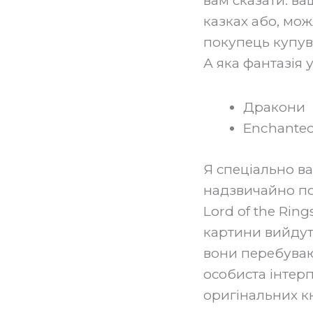
вам сказати: ва
казках або, мож
покупець купув
А яка фантазія
Дракони
Enchanted 
Я спеціально ва
надзвичайно поп
Lord of the Rin
картини вийдуть
вони перебуваю
особиста інтер
оригінальних кн