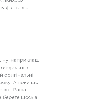
х якихось
ашу фантазію
, ну, наприклад,
 обережні з
 й оригінальні
 року. А поки що
ежні. Ваша
е берете щось з