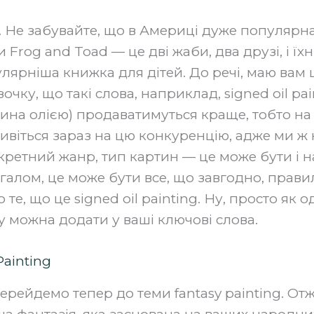
. Не забувайте, що в Америці дуже популярна
 Frog and Toad — це дві жаби, два друзі, і їх
ярніша книжка для дітей. До речі, маю вам 
очку, що такі слова, наприклад, signed oil pai
ина олією) продаватимуться краще, тобто на 
дивіться зараз на цю конкуренцію, адже ми ж
кретний жанр, тип картин — це може бути і н
 загалом, це може бути все, що завгодно, прави
 те, що це signed oil painting. Ну, просто як о
у можна додати у ваші ключові слова.
Painting
ерейдемо тепер до теми fantasy painting. От