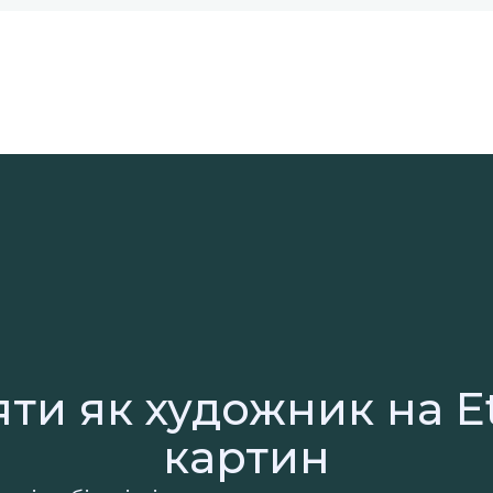
ти як художник на Et
картин