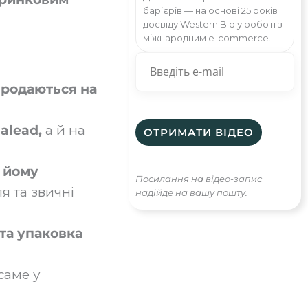
бар’єрів — на основі 25 років
досвіду Western Bid у роботі з
міжнародним e-commerce.
продаються на
alead,
а й на
 йому
Посилання на відео-запис
я та звичні
надійде на вашу пошту.
 та упаковка
 саме у