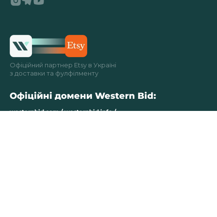
Офіційний партнер Etsy в Україні
з доставки та фулфілменту
Офіційні домени Western Bid:
westernbid.com / westernbid.info /
westparcel.systems / auth.wbapi.systems /
westernbid.link / westparcel.com /
westparcel.pl / westparcel.cz / westparcel.ro /
westernbid.us
Підтримуємо “Єдинозбір” Благодійного фонду
Сергія Притули
Бізнес року Ukrainian Business Award 2025
у номінації «Лідер міжнародної логістики та
онлайн-продажів»