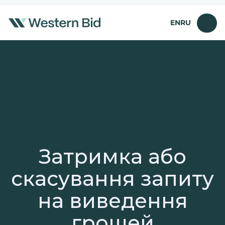
Перейти
до
EN
RU
вмісту
Затримка або
скасування запиту
на виведення
грошей