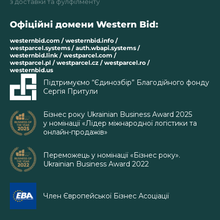
з доставки та фулфілменту
Офіційні домени Western Bid:
westernbid.com / westernbid.info /
westparcel.systems / auth.wbapi.systems /
westernbid.link / westparcel.com /
westparcel.pl / westparcel.cz / westparcel.ro /
westernbid.us
Підтримуємо “Єдинозбір” Благодійного фонду
Сергія Притули
Бізнес року Ukrainian Business Award 2025
у номінації «Лідер міжнародної логістики та
онлайн-продажів»
Переможець у номінації «Бізнес року».
Ukrainian Business Award 2022
Член Європейської Бізнес Асоціації