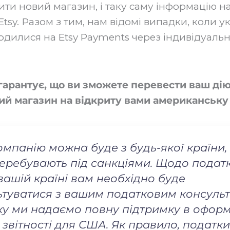
ити новий магазин, і таку саму інформацію н
tsy. Разом з тим, нам відомі випадки, коли у
дилися на Etsy Payments через індивідуаль
 гарантує, що ви зможете перевести ваш ді
й магазин на відкриту вами американську
омпанію можна буде з будь-якої країни,
перебувають під санкціями. Щодо подат
 вашій країні вам необхідно буде
туватися з вашим податковим консульт
у ми надаємо повну підтримку в офор
 звітності для США. Як правило, податк