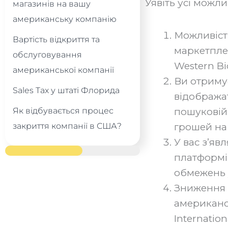
‍Уявіть усі можл
магазинів на вашу
американську компанію
Можливіст
Вартість відкриття та
маркетплей
обслуговування
Western Bi
американської компанії
Ви отриму
Sales Tax у штаті Флорида
відобража
пошуковій
Як відбувається процес
грошей на 
закриття компанії в США?
У вас з’яв
платформі 
обмежень 
Зниження 
американсь
Internation