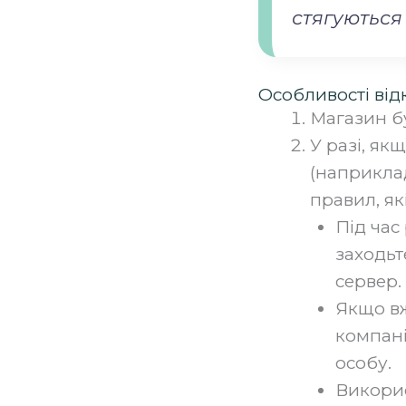
стягуються 
Особливості від
Магазин бу
У разі, як
(наприклад
правил, як
Під час
заходьт
сервер.
Якщо вж
компані
особу.
Викорис