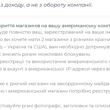
з доходу, а не з обороту компанії.
криття магазинів на вашу американську ком
де повністю ваш, зареєстрований на ваше ім’я
що ви хочете мати 2 магазини з різними країн
 – Україна та США), вам необхідно дотримув
і знизять ризик можливих блокувань:‍
 реєстрації та використання американського 
е в акаунт з американської ІР-адреси через 
е є діючий магазин на закордонному майдан
ю і американський магазин потрібно реєстр
товуйте різні фотографії, заголовки та описи