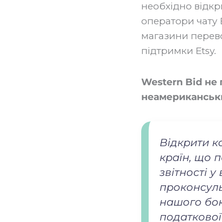
необхідно відкр
оператори чату E
магазини перево
підтримки Etsy.
Western Bid не
неамериканськи
Відкрити к
країн, що 
звітності у
проконсуль
нашого бок
податкової