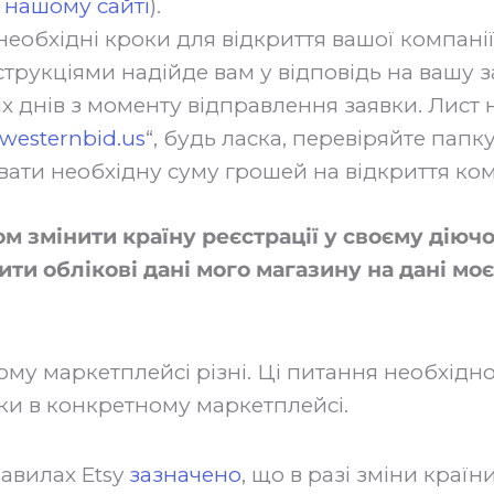
 нашому сайті
).
еобхідні кроки для відкриття вашої компанії
струкціями надійде вам у відповідь на вашу 
х днів з моменту відправлення заявки. Лист 
esternbid.us
“, будь ласка, перевіряйте папку
ати необхідну суму грошей на відкриття ком
м змінити країну реєстрації у своєму діюч
ти облікові дані мого магазину на дані моє
му маркетплейсі різні. Ці питання необхідно
ки в конкретному маркетплейсі.
равилах Etsy
зазначено
, що в разі зміни країн