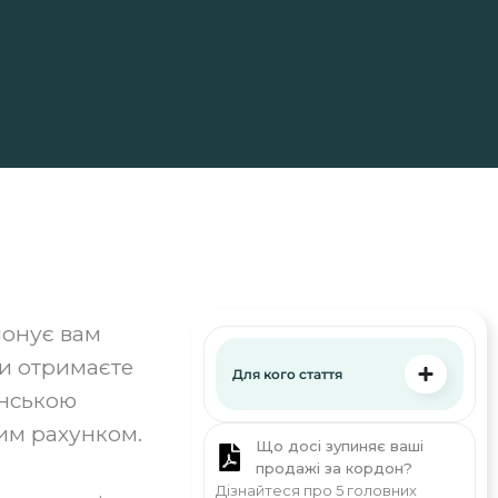
понує вам
ви отримаєте
Для кого стаття
анською
им рахунком.
Що досі зупиняє ваші
продажі за кордон?
Дізнайтеся про 5 головних