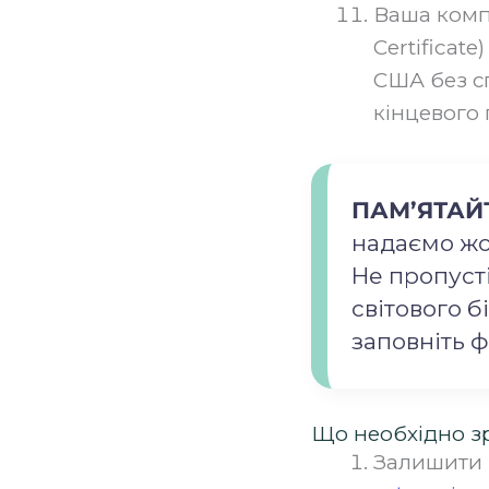
Ваша комп
Certificat
США без сп
кінцевого 
ПАМ’ЯТАЙТ
надаємо жод
Не пропуст
світового б
заповніть ф
Що необхідно зр
Залишити з