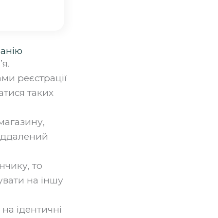
панію
. ‍
ами реєстрації
атися таких
магазину,
віддалений
чику, то
увати на іншу
 на ідентичні