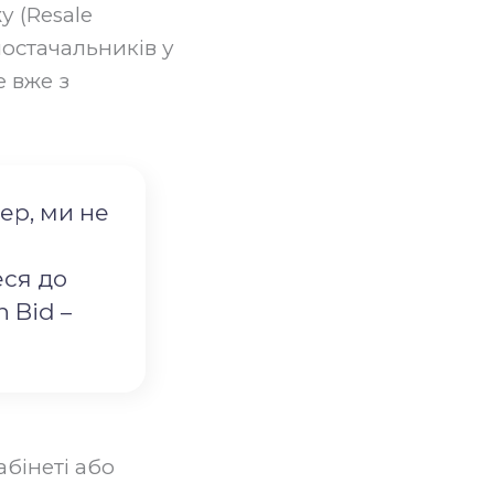
 (Resale
постачальників у
е вже з
ер, ми не
еся до
 Bid –
абінеті або