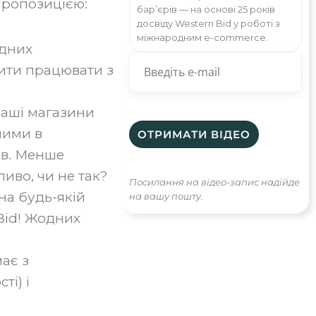
пропозицією:‍
бар’єрів — на основі 25 років
досвіду Western Bid у роботі з
міжнародним e-commerce.
одних
жити працювати з
ваші магазини
шими в
ів. Менше
ливо, чи не так?
Посилання на відео-запис надійде
на будь-якій
на вашу пошту.
Bid! Жодних
ає з
ті) і