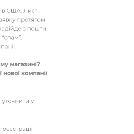
 в США. Лист-
заявку протягом
надійде з пошти
 “спам”.
панії.
ому магазині?
ї нової компанії
 уточнити у
и реєстрації