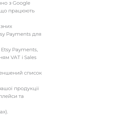
но з Google
и, що працюють
ізних
tsy Payments для
Etsy Payments,
ям VAT і Sales
меншений список
ашої продукції
плейси та
ax).