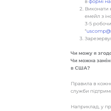
в
формі на
Виконати н
емейл з ін
3-5 робочи
“
uscomp@w
Зарезервув
Чи можу я згодо
Чи можна заміни
в США?
Правила в кожно
служби підтрим
‍Наприклад, у п