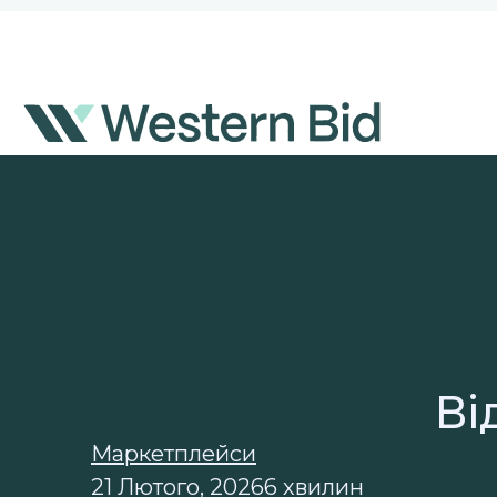
Перейти
до
вмісту
Ві
Маркетплейси
21 Лютого, 2026
6 хвилин