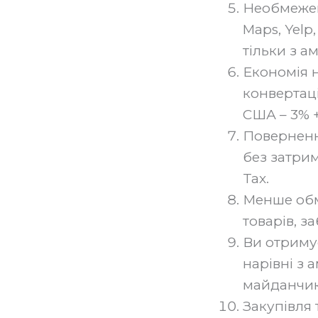
Необмежен
Maps, Yelp
тільки з 
Економія н
конвертаці
США – 3% +
Поверненн
без затрим
Tax.
Менше обм
товарів, з
Ви отриму
нарівні з
майданчики
Закупівля 