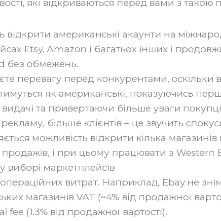
ивості, які відкриваються перед вами з такою 
ь відкрити американські акаунти на міжнар
сах Etsy, Amazon і багатьох інших і продов
d без обмежень.
єте перевагу перед конкурентами, оскільки 
тимуться як американські, показуючись пер
 видачі та привертаючи більше уваги покупц
рекламу, більше клієнтів – це звучить спокус
ляється можливість відкрити кілька магазинів 
продажів, і при цьому працювати з Western 
у виборі маркетплейсів
операційних витрат. Наприклад, Ebay не знім
ких магазинів VAT (~4% від продажної вартос
al fee (1.3% від продажної вартості).