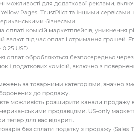
і можливості для додаткової реклами, включ
, Yellow Pages, TrustPilot та іншими сервісам
американськими бізнесами.
а оплаті комісій маркетплейсів, уникнення р
й валют під час оплат і отримання грошей. E
 0.25 USD
я оплат обробляються безпосередньо через 
ок і додаткових комісій, включно з поверненн
ежень за товарними категоріями, значно з
аборонених до продажу.
єте можливість розширити канали продажу в
 американськими продавцями. US-only маркет
 тепер для вас відкриті.
товарів без сплати податку з продажу (Sales T