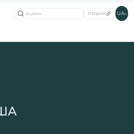
UA
ПОШУК
США