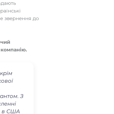
адають
країнські
не звернення до
ючий
 компанію.
 крім
кової
антом. З
мленні
и в США